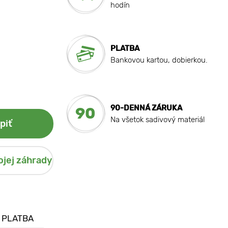
hodín
PLATBA
Bankovou kartou, dobierkou.
90-DENNÁ ZÁRUKA
90
Na všetok sadivový materiál
piť
ojej záhrady
 PLATBA