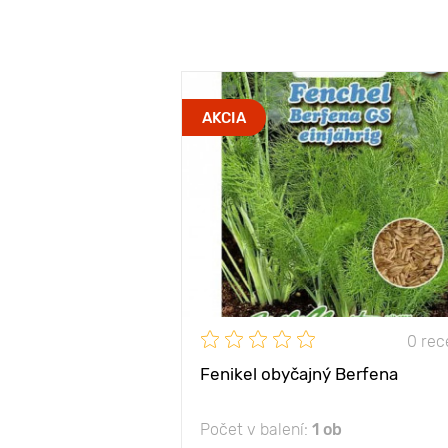
AKCIA
0 rec
Fenikel obyčajný Berfena
Počet v balení:
1 ob