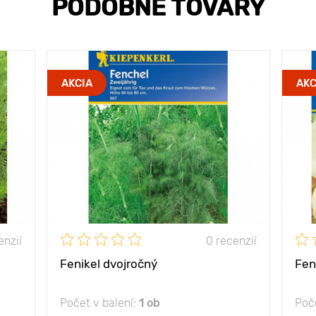
PODOBNÉ TOVARY
AKCIA
AKC
enzií
0 recenzií
Fenikel dvojročný
Fen
Počet v balení:
1 ob
Poče