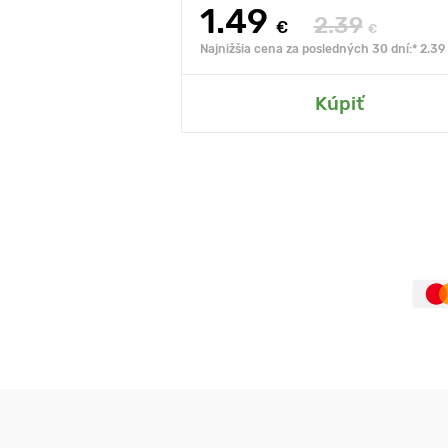
1.49
2.39
€
€
Najnižšia cena za posledných 30 dní:* 2.39
Kúpiť