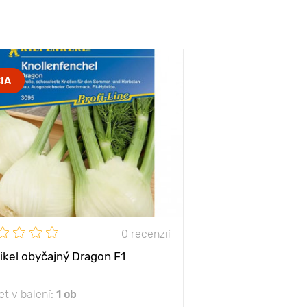
IA
0 recenzií
ikel obyčajný Dragon F1
t v balení:
1 ob