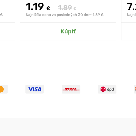
1.19
7
1.89
€
€
 €
Najnižšia cena za posledných 30 dní:* 1.89 €
Najni
Kúpiť