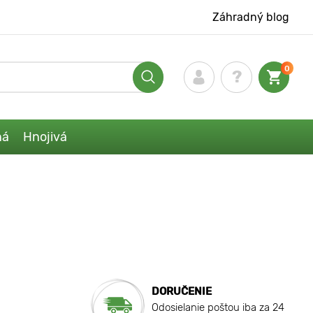
Záhradný blog
0
ná
Hnojivá
DORUČENIE
Odosielanie poštou iba za 24