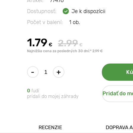
Artikel:
77476
Dostupnosť:
Je k dispozícii
Počet v balení:
1 ob.
1.79
2.99
€
€
Najnižšia cena za posledných 30 dní:* 2.99 €
-
+
Kú
0
ľudí
Pridať do m
pridali do mojej záhrady
RECENZIE
DOPRAVA A