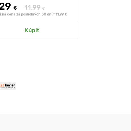
.29
11.99
€
€
žšia cena za posledných 30 dní:* 11.99 €
Kúpiť