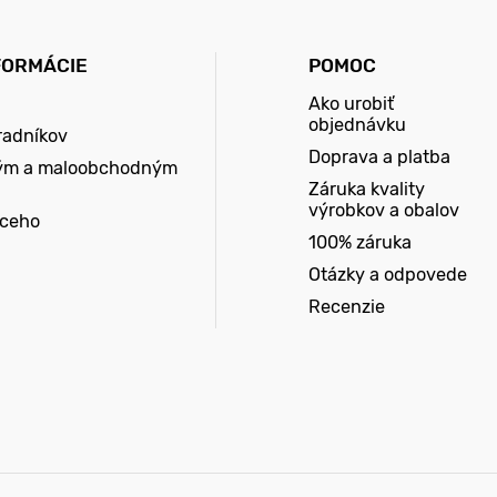
FORMÁCIE
POMOC
Ako urobiť
objednávku
radníkov
Doprava a platba
ým a maloobchodným
Záruka kvality
výrobkov a obalov
úceho
100% záruka
Otázky a odpovede
Recenzie