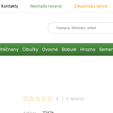
Kontakty
Nechajte recenzi
Zákaznícky servis
Ihličnany
Cibuľky
Ovocné
Bobule
Hrozno
Seme
0
0 recenzií