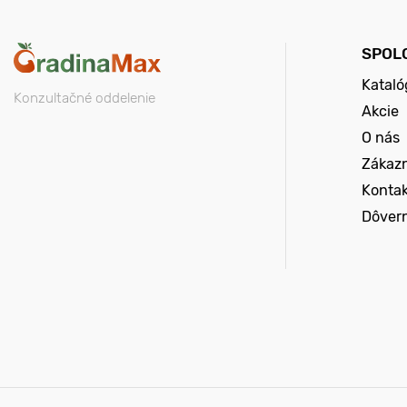
SPOL
Kataló
Konzultačné oddelenie
Akcie
O nás
Zákazn
Konta
Dôver