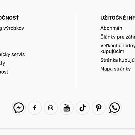
OČNOSŤ
UŽITOČNÉ IN
g výrobkov
Abonmán
Články pre záh
Veľkoobchodn
kupujúcim
ícky servis
Stránka kupuj
kty
Mapa stránky
nosť