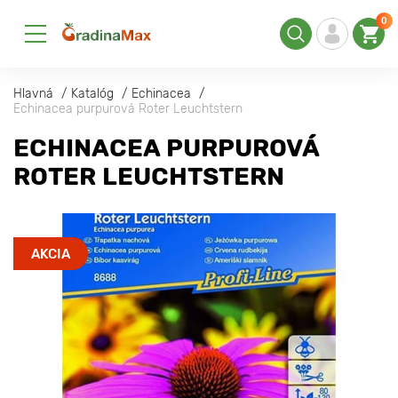
0
Hlavná
Katalóg
Echinacea
Echinacea purpurová Roter Leuchtstern
ECHINACEA PURPUROVÁ
ROTER LEUCHTSTERN
AKCIA