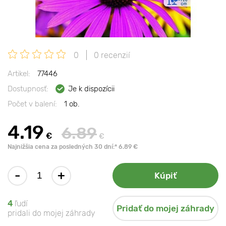
0
0 recenzií
Artikel:
77446
Dostupnosť:
Je k dispozícii
Počet v balení:
1 ob.
4.19
6.89
€
€
Najnižšia cena za posledných 30 dní:* 6.89 €
-
+
Kúpiť
4
ľudí
Pridať do mojej záhrady
pridali do mojej záhrady