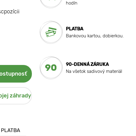
hodín
scpozícii
PLATBA
Bankovou kartou, dobierkou.
90-DENNÁ ZÁRUKA
90
Na všetok sadivový materiál
dostupnosť
ojej záhrady
 PLATBA