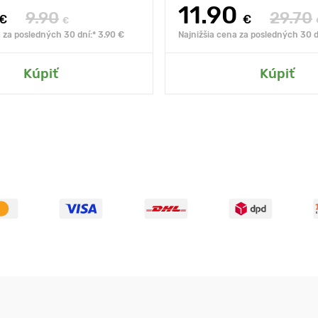
11.90
9.90
29.70
€
€
€
 za posledných 30 dní:* 3.90 €
Najnižšia cena za posledných 30 d
Kúpiť
Kúpiť