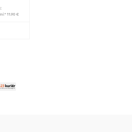
€
ní:* 11.90 €