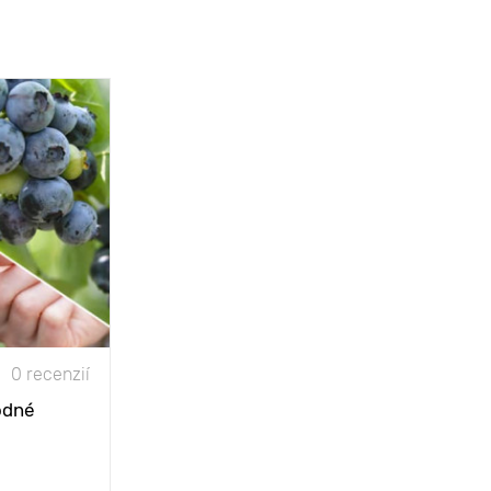
0 recenzií
odné