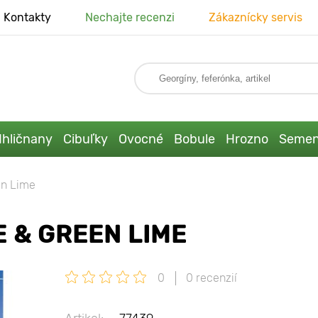
Kontakty
Nechajte recenzi
Zákaznícky servis
Ihličnany
Cibuľky
Ovocné
Bobule
Hrozno
Seme
en Lime
E & GREEN LIME
0
0 recenzií