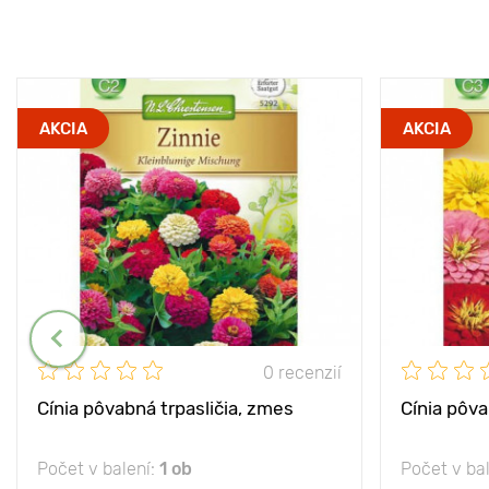
AKCIA
AKCIA
0 recenzií
Cínia pôvabná trpasličia, zmes
Cínia pôv
Počet v balení:
1 ob
Počet v ba