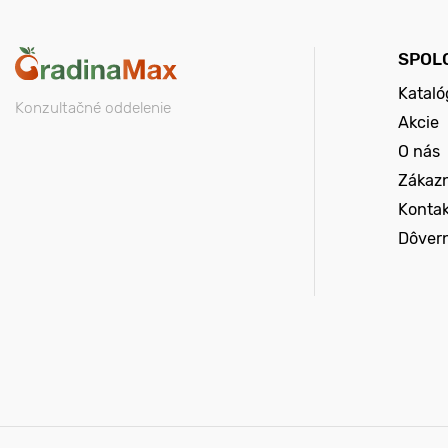
SPOL
Kataló
Konzultačné oddelenie
Akcie
O nás
Zákazn
Konta
Dôver