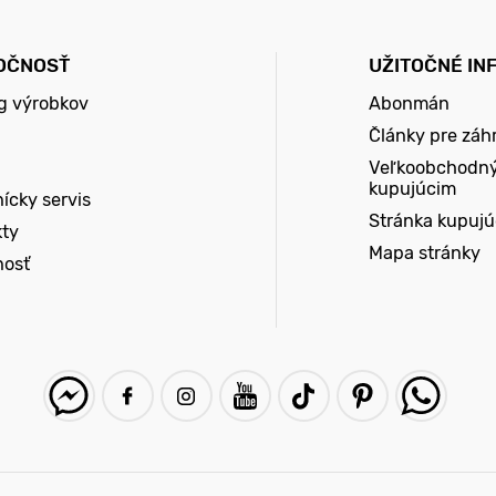
OČNOSŤ
UŽITOČNÉ IN
g výrobkov
Abonmán
Články pre záh
Veľkoobchodn
kupujúcim
ícky servis
Stránka kupuj
kty
Mapa stránky
nosť