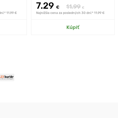
7.29
11.99
€
€
ní:* 11.99 €
Najnižšia cena za posledných 30 dní:* 11.99 €
Kúpiť