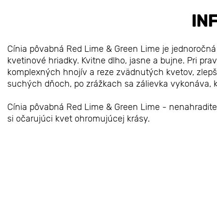
IN
Cínia pôvabná Red Lime & Green Lime je jednoročná
kvetinové hriadky. Kvitne dlho, jasne a bujne. Pri pra
komplexných hnojív a reze zvädnutých kvetov, zlepšuj
suchých dňoch, po zrážkach sa zálievka vykonáva, ke
Cínia pôvabná Red Lime & Green Lime - nenahradite
si očarujúci kvet ohromujúcej krásy.