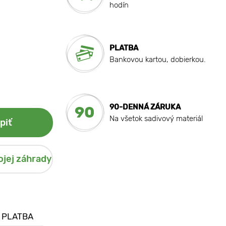
hodín
PLATBA
Bankovou kartou, dobierkou.
90-DENNÁ ZÁRUKA
90
Na všetok sadivový materiál
piť
ojej záhrady
 PLATBA