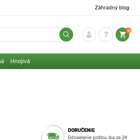
Záhradný blog
0
ná
Hnojivá
DORUČENIE
Odosielanie poštou iba za 24