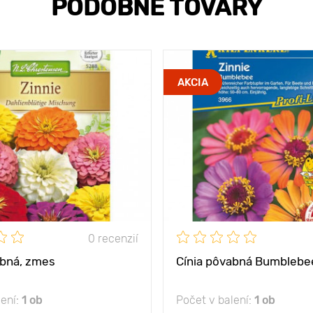
PODOBNÉ TOVARY
AKCIA
0 recenzií
abná, zmes
Cínia pôvabná Bumblebe
lení:
1 ob
Počet v balení:
1 ob