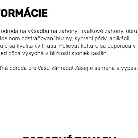
FORMÁCIE
 odroda na výsadbu na záhony, trvalkové záhony, obru
videlnom odstraňovaní buriny, kyprení pôdy, aplikácii
e sa kvalita kvitnutia. Polievať kultúru sa odporúča v
ď pôda vysychá v blízkosti stoniek rastlín.
ľná odroda pre Vašu záhradu! Zasejte semená a vypest