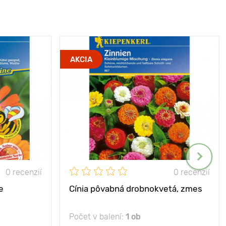
AKCIA
0 recenzií
0 recenzií
e
Cínia pôvabná drobnokvetá, zmes
Počet v balení:
1 ob