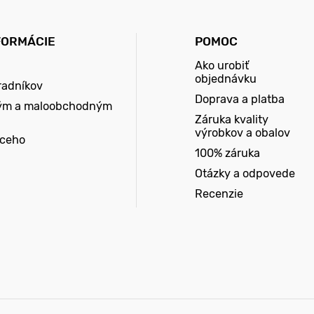
FORMÁCIE
POMOC
Ako urobiť
objednávku
radníkov
Doprava a platba
ým a maloobchodným
Záruka kvality
výrobkov a obalov
úceho
100% záruka
Otázky a odpovede
Recenzie