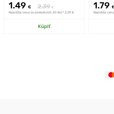
1.49
1.79
2.39
€
€
Najnižšia cena za posledných 30 dní:* 2.39 €
Najnižšia cen
Kúpiť