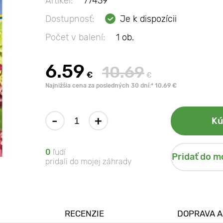
Artikel:
77439
Dostupnosť:
Je k dispozícii
Počet v balení:
1 ob.
6.59
10.69
€
€
Najnižšia cena za posledných 30 dní:* 10.69 €
-
+
Kú
0
ľudí
Pridať do m
pridali do mojej záhrady
RECENZIE
DOPRAVA A