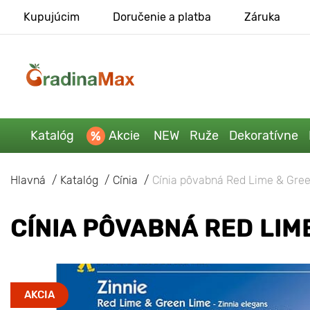
Kupujúcim
Doručenie a platba
Záruka
Katalóg
Akcie
NEW
Ruže
Dekoratívne
Hlavná
Katalóg
Cínia
Cínia pôvabná Red Lime & Gre
CÍNIA PÔVABNÁ RED LIM
AKCIA