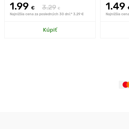
1.99
1.49
3.29
€
€
Najnižšia cena za posledných 30 dní:* 3.29 €
Najnižšia cen
Kúpiť