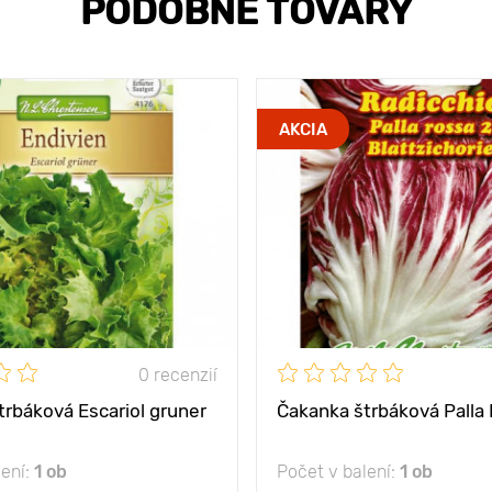
PODOBNÉ TOVARY
AKCIA
0 recenzií
trbáková Escariol gruner
Čakanka štrbáková Palla
lení:
1 ob
Počet v balení:
1 ob