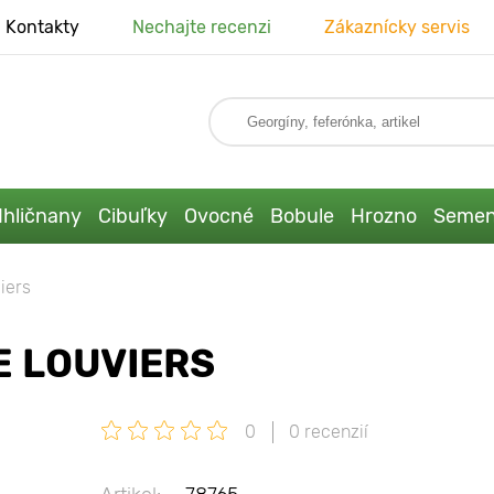
Kontakty
Nechajte recenzi
Zákaznícky servis
Ihličnany
Cibuľky
Ovocné
Bobule
Hrozno
Seme
iers
E LOUVIERS
0
0 recenzií