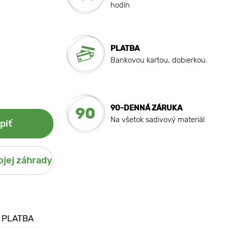
hodín
PLATBA
Bankovou kartou, dobierkou.
90-DENNÁ ZÁRUKA
90
Na všetok sadivový materiál
piť
ojej záhrady
 PLATBA