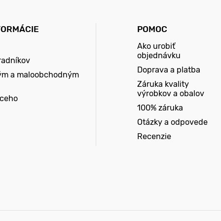
FORMÁCIE
POMOC
Ako urobiť
objednávku
radníkov
Doprava a platba
ým a maloobchodným
Záruka kvality
výrobkov a obalov
úceho
100% záruka
Otázky a odpovede
Recenzie