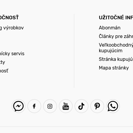
OČNOSŤ
UŽITOČNÉ IN
g výrobkov
Abonmán
Články pre záh
Veľkoobchodn
kupujúcim
ícky servis
Stránka kupuj
kty
Mapa stránky
nosť