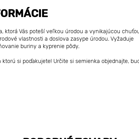
FORMÁCIE
a, ktorá Vás poteší veľkou úrodou a vynikajúcou chuťo
odrodové vlastnosti a doslova zasype úrodou. Vyžaduje
aňovanie buriny a kyprenie pôdy.
ktorú si poďakujete! Určite si semienka objednajte, bu