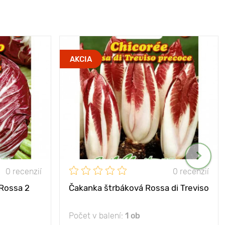
AKCIA
0 recenzií
0 recenzií
 Rossa 2
Čakanka štrbáková Rossa di Treviso
Počet v balení:
1 ob