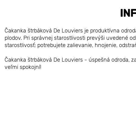
IN
Čakanka štrbáková De Louviers je produktívna odrod
plodov. Pri správnej starostlivosti prevýši uvedené 
starostlivosť: potrebujete zalievanie, hnojenie, odstr
Čakanka štrbáková De Louviers - úspešná odroda, za 
veľmi spokojní!