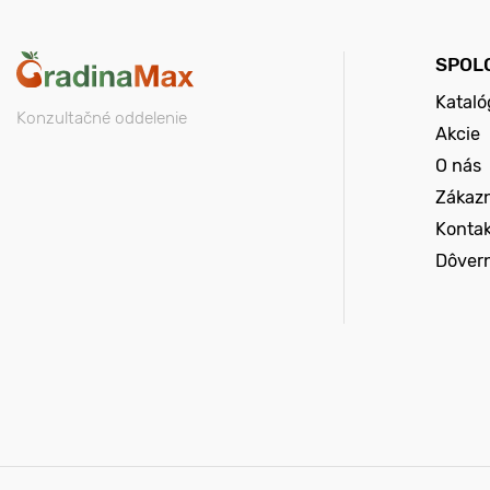
SPOL
Kataló
Konzultačné oddelenie
Akcie
O nás
Zákazn
Konta
Dôver