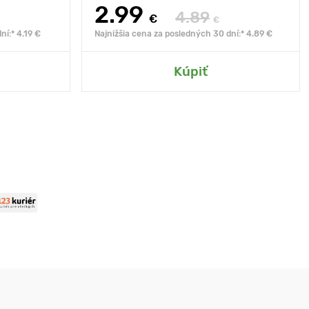
2.99
4.89
€
€
ní:* 4.19 €
Najnižšia cena za posledných 30 dní:* 4.89 €
Kúpiť