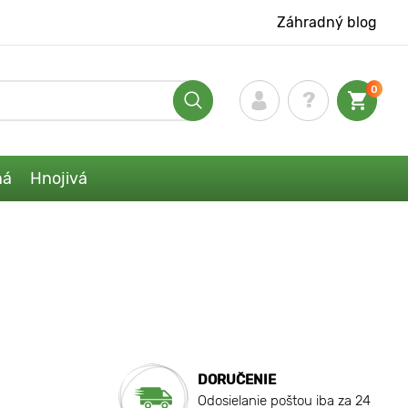
Záhradný blog
0
ná
Hnojivá
DORUČENIE
Odosielanie poštou iba za 24