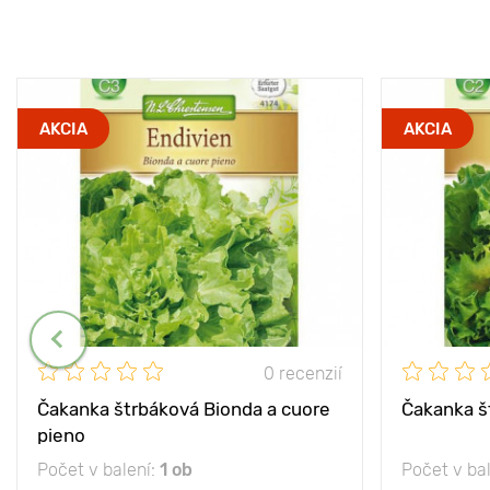
AKCIA
AKCIA
0 recenzií
Čakanka štrbáková Bionda a cuore
Čakanka š
pieno
Počet v balení:
1 ob
Počet v ba