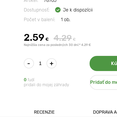
Artikel:
78765
Dostupnosť:
Je k dispozícii
Počet v balení:
1 ob.
2.59
4.29
€
€
Najnižšia cena za posledných 30 dní:* 4.29 €
-
+
Kú
0
ľudí
Pridať do m
pridali do mojej záhrady
RECENZIE
DOPRAVA A