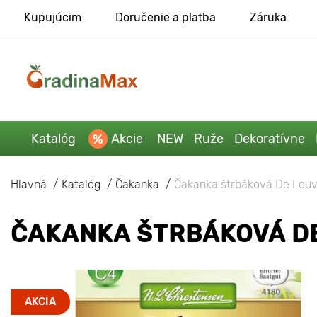
Kupujúcim
Doručenie a platba
Záruka
Katalóg
Akcie
NEW
Ruže
Dekoratívne
Hlavná
Katalóg
Čakanka
Čakanka štrbáková De Louv
ČAKANKA ŠTRBÁKOVÁ D
AKCIA