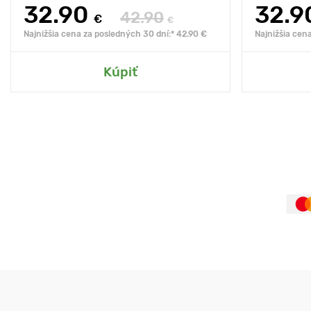
32.90
32.9
42.90
€
€
Najnižšia cena za posledných 30 dní:* 42.90 €
Najnižšia cen
Kúpiť