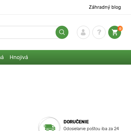
Záhradný blog
0
ná
Hnojivá
DORUČENIE
Odosielanie poštou iba za 24