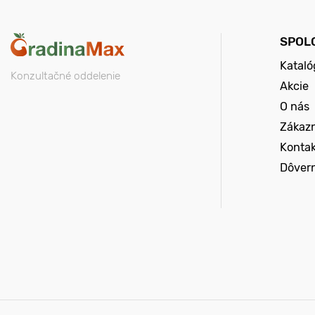
SPOL
Kataló
Konzultačné oddelenie
Akcie
O nás
Zákazn
Konta
Dôver