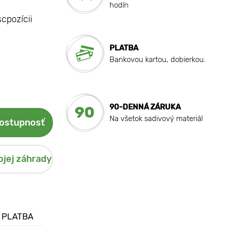
hodín
scpozícii
PLATBA
Bankovou kartou, dobierkou.
90-DENNÁ ZÁRUKA
90
Na všetok sadivový materiál
dostupnosť
ojej záhrady
 PLATBA