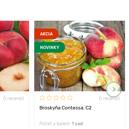
AKCIA
NOVINKY
0 recenzií
0 recenzií
Broskyňa Contessa, C2
Počet v balení:
1 sad