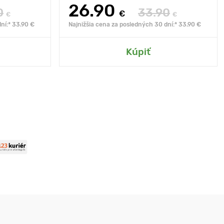
26.90
0
33.90
€
€
€
ní:* 33.90 €
Najnižšia cena za posledných 30 dní:* 33.90 €
Kúpiť