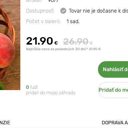
Artikel:
9677
Dostupnosť:
Tovar nie je dočasne k di
Počet v balení:
1 sad.
21.90
26.90
€
€
Najnižšia cena za posledných 30 dní:* 21.90 €
Nahlásiť 
0
ľudí
Pridať do m
pridali do mojej záhrady
NZIE
DOPRAVA A