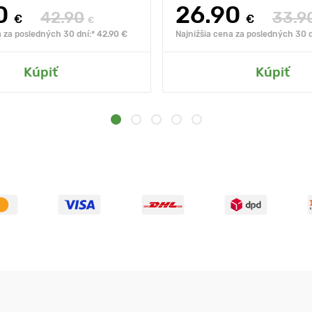
0
26.90
42.90
33.9
€
€
€
a za posledných 30 dní:* 42.90 €
Najnižšia cena za posledných 30 d
Kúpiť
Kúpiť