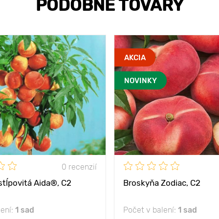
PODOBNÉ TOVARY
AKCIA
NOVINKY
0 recenzií
stĺpovitá Aida®, C2
Broskyňa Zodiac, C2
lení:
1 sad
Počet v balení:
1 sad