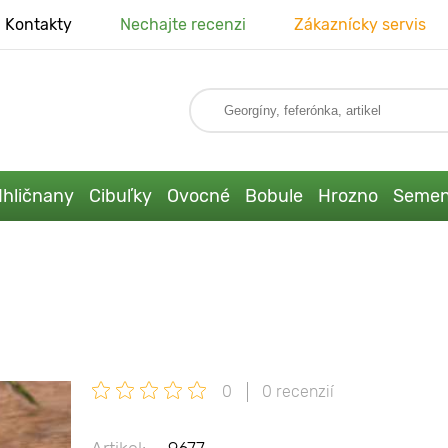
Kontakty
Nechajte recenzi
Zákaznícky servis
Ihličnany
Cibuľky
Ovocné
Bobule
Hrozno
Seme
0
0 recenzií