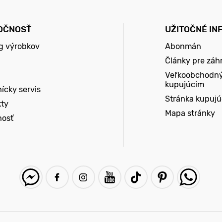
OČNOSŤ
UŽITOČNÉ IN
g výrobkov
Abonmán
Články pre záh
Veľkoobchodn
kupujúcim
ícky servis
Stránka kupuj
kty
Mapa stránky
nosť