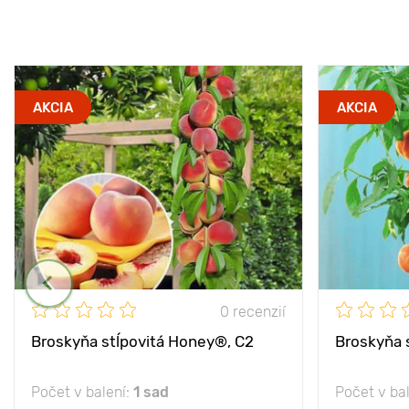
AKCIA
AKCIA
0 recenzií
Broskyňa stĺpovitá Honey®, C2
Broskyňa 
Počet v balení:
1 sad
Počet v ba