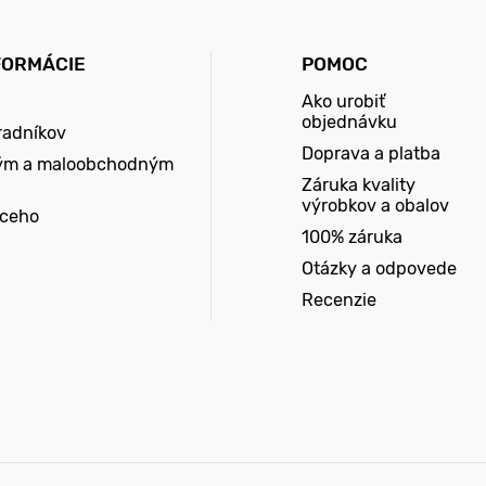
FORMÁCIE
POMOC
Ako urobiť
objednávku
radníkov
Doprava a platba
ým a maloobchodným
Záruka kvality
výrobkov a obalov
úceho
100% záruka
Otázky a odpovede
Recenzie