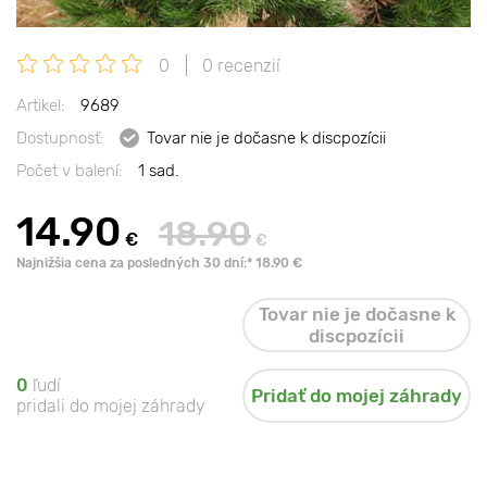
0
0 recenzií
Artikel:
9689
Dostupnosť:
Tovar nie je dočasne k discpozícii
Počet v balení:
1 sad.
14.90
18.90
€
€
Najnižšia cena za posledných 30 dní:* 18.90 €
Tovar nie je dočasne k
discpozícii
0
ľudí
Pridať do mojej záhrady
pridali do mojej záhrady