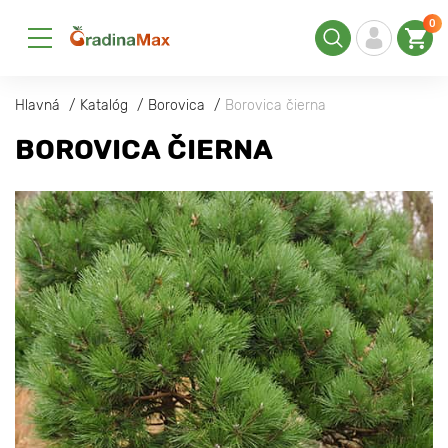
0
Hlavná
Katalóg
Borovica
Borovica čierna
BOROVICA ČIERNA