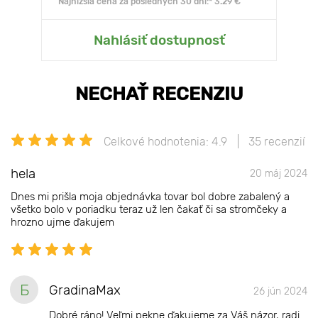
Najnižšia cena za posledných 30 dní:* 3.29 €
Nahlásiť dostupnosť
NECHAŤ RECENZIU
Celkové hodnotenia: 4.9
35 recenzií
hela
20 máj 2024
Dnes mi prišla moja objednávka tovar bol dobre zabalený a
všetko bolo v poriadku teraz už len čakať či sa stromčeky a
hrozno ujme ďakujem
Б
GradinaMax
26 jún 2024
Dobré ráno! Veľmi pekne ďakujeme za Váš názor, radi