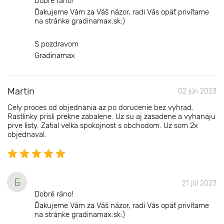
Dobré ráno!
Ďakujeme Vám za Váš názor, radi Vás opäť privítame
na stránke gradinamax.sk:)
S pozdravom
Gradinamax
Martin
02 jún 2023
Cely proces od objednania az po dorucenie bez vyhrad.
Rastlinky prisli prekne zabalene. Uz su aj zasadene a vyhanaju
prve listy. Zatial velka spokojnost s obchodom. Uz som 2x
objednaval.
Б
21 júl 2023
Dobré ráno!
Ďakujeme Vám za Váš názor, radi Vás opäť privítame
na stránke gradinamax.sk:)