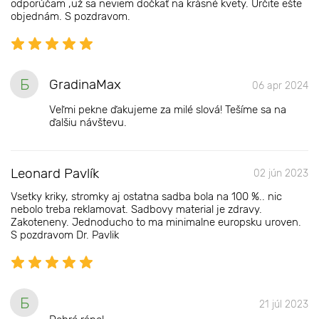
odporúčam ,už sa neviem dočkať na krásné kvety. Určite ešte
objednám. S pozdravom.
Б
GradinaMax
06 apr 2024
Veľmi pekne ďakujeme za milé slová! Tešíme sa na
ďalšiu návštevu.
Leonard Pavlík
02 jún 2023
Vsetky kriky, stromky aj ostatna sadba bola na 100 %.. nic
nebolo treba reklamovat. Sadbovy material je zdravy.
Zakoteneny. Jednoducho to ma minimalne europsku uroven.
S pozdravom Dr. Pavlik
Б
21 júl 2023