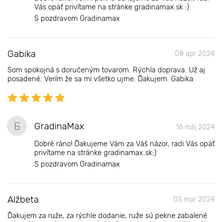
Vás opäť privítame na stránke gradinamax.sk :)
S pozdravom Gradinamax
Gabika
08 apr 2024
Som spokojná s doručeným tovarom. Rýchla doprava. Už aj
posadené. Verím že sa mi všetko ujme. Ďakujem. Gabika
Б
GradinaMax
16 máj 2024
Dobré ráno! Ďakujeme Vám za Váš názor, radi Vás opäť
privítame na stránke gradinamax.sk:)
S pozdravom Gradinamax
Alžbeta
03 mar 2024
Ďakujem za ruže, za rýchle dodanie, ruže sú pekne zabalené