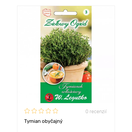
0 recenzií
Tymian obyčajný