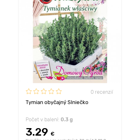
0 recenzií
Tymian obyčajný Slniečko
Počet v balení:
0.3 g
3.29
€