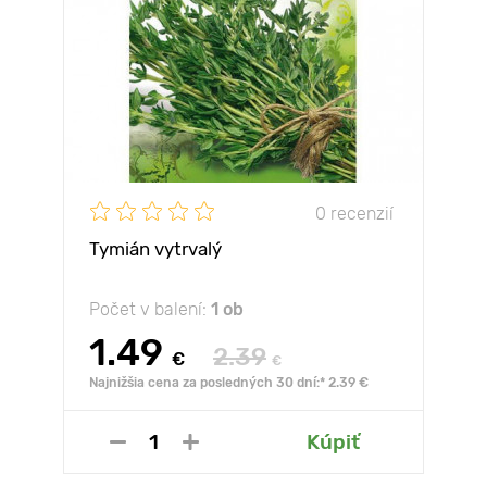
0 recenzií
Tymián vytrvalý
Počet v balení:
1 ob
1.49
2.39
€
€
Najnižšia cena za posledných 30 dní:* 2.39 €
Kúpiť