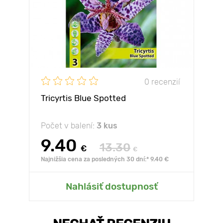
0 recenzií
Tricyrtis Blue Spotted
Počet v balení:
3 kus
9.40
13.30
€
€
Najnižšia cena za posledných 30 dní:* 9.40 €
Nahlásiť dostupnosť