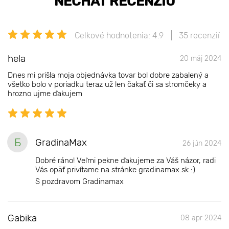
NECHAŤ RECENZIU
Celkové hodnotenia: 4.9
35 recenzií
hela
20 máj 2024
Dnes mi prišla moja objednávka tovar bol dobre zabalený a
všetko bolo v poriadku teraz už len čakať či sa stromčeky a
hrozno ujme ďakujem
Б
GradinaMax
26 jún 2024
Dobré ráno! Veľmi pekne ďakujeme za Váš názor, radi
Vás opäť privítame na stránke gradinamax.sk :)
S pozdravom Gradinamax
Gabika
08 apr 2024