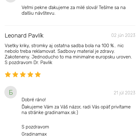
Veľmi pekne ďakujeme za milé slová! Tešíme sa na
ďalšiu návštevu.
Leonard Pavlík
02 jún 2023
Vsetky kriky, stromky aj ostatna sadba bola na 100 %.. nic
nebolo treba reklamovat. Sadbovy material je zdravy.
Zakoteneny. Jednoducho to ma minimalne europsku uroven.
S pozdravom Dr. Pavlik
Б
21 júl 2023
Dobré ráno!
Ďakujeme Vám za Váš názor, radi Vás opäť privítame
na stránke gradinamax.sk:)
S pozdravom
Gradinamax