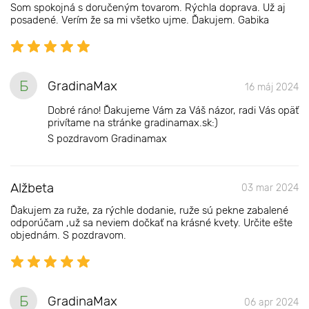
Som spokojná s doručeným tovarom. Rýchla doprava. Už aj
posadené. Verím že sa mi všetko ujme. Ďakujem. Gabika
Б
GradinaMax
16 máj 2024
Dobré ráno! Ďakujeme Vám za Váš názor, radi Vás opäť
privítame na stránke gradinamax.sk:)
S pozdravom Gradinamax
Alžbeta
03 mar 2024
Ďakujem za ruže, za rýchle dodanie, ruže sú pekne zabalené
odporúčam ,už sa neviem dočkať na krásné kvety. Určite ešte
objednám. S pozdravom.
Б
GradinaMax
06 apr 2024