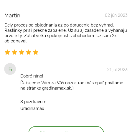
Martin
02 jún 2023
Cely proces od objednania az po dorucenie bez vyhrad.
Rastlinky prisli prekne zabalene. Uz su aj zasadene a vyhanaju
prve listy. Zatial velka spokojnost s obchodom. Uz som 2x
objednaval.
Б
21 júl 2023
Dobré ráno!
Ďakujeme Vám za Váš názor, radi Vás opäť privítame
na stránke gradinamax.sk:)
S pozdravom
Gradinamax