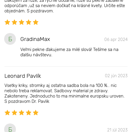
Ďakujem za ruže, za rýchle dodanie, ruže sú pekne zabalené
odporúčam ,už sa neviem dočkať na krásné kvety. Určite ešte
objednám. S pozdravom.
Б
GradinaMax
06 apr 2024
Veľmi pekne ďakujeme za milé slová! Tešíme sa na
ďalšiu návštevu.
Leonard Pavlík
02 jún 2023
Vsetky kriky, stromky aj ostatna sadba bola na 100 %.. nic
nebolo treba reklamovat. Sadbovy material je zdravy.
Zakoteneny. Jednoducho to ma minimalne europsku uroven.
S pozdravom Dr. Pavlik
Б
21 júl 2023