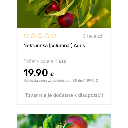
0 recenzií
Nektárinka (columnar) Aeris
Počet v balení:
1 sad
19.90
€
Najnižšia cena za posledných 30 dní:* 19.90 €
Tovar nie je dočasne k discpozícii