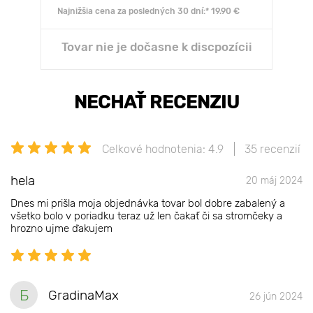
Najnižšia cena za posledných 30 dní:* 19.90 €
Tovar nie je dočasne k discpozícii
NECHAŤ RECENZIU
Celkové hodnotenia: 4.9
35 recenzií
hela
20 máj 2024
Dnes mi prišla moja objednávka tovar bol dobre zabalený a
všetko bolo v poriadku teraz už len čakať či sa stromčeky a
hrozno ujme ďakujem
Б
GradinaMax
26 jún 2024