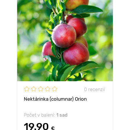
0 recenzií
Nektárinka (columnar) Orion
Počet v balení:
1 sad
19.90
€