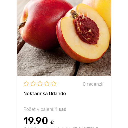
0 recenzií
Nektárinka Orlando
Počet v balení:
1 sad
19.90
€