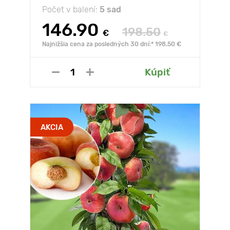
Počet v balení:
5 sad
146.90
198.50
€
€
Najnižšia cena za posledných 30 dní:* 198.50 €
Kúpiť
AKCIA