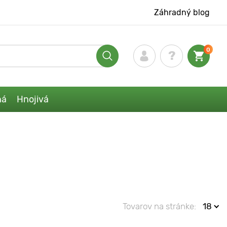
Záhradný blog
0
ná
Hnojivá
Tovarov na stránke:
18