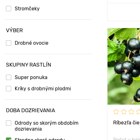
Stromčeky
Prida
VÝBER
Mrazuvzdorn
Drobné ovocie
Hĺbka výsad
SKUPINY RASTLÍN
Type pots
Super ponuka
Vlastnosti
Kríky s drobnými plodmi
Výška rastli
Vzdialenosť
rastlinami
DOBA DOZRIEVANIA
Poloha
Ríbezľa čie
Odrody so skorým obdobím
dozrievania
Počet v bal