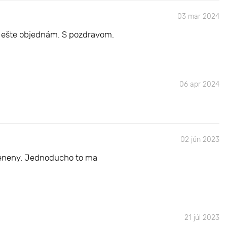
03 mar 2024
e ešte objednám. S pozdravom.
06 apr 2024
02 jún 2023
koteneny. Jednoducho to ma
21 júl 2023