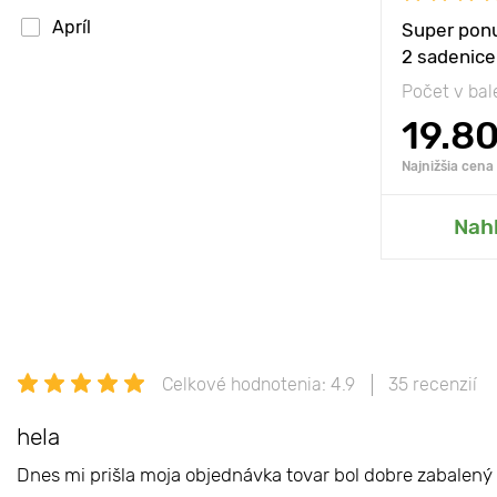
Apríl
Super ponu
2 sadenice
Počet v bal
19.8
Najnižšia cena
Prida
Nah
Celkové hodnotenia: 4.9
35 recenzií
hela
Dnes mi prišla moja objednávka tovar bol dobre zabalený 