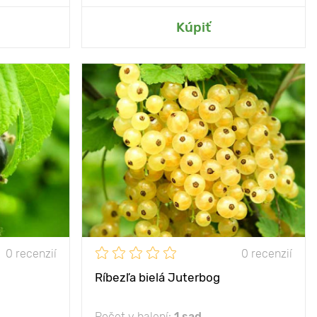
hrady
Pridať do mojej záhrady
Kúpiť
- 30°С
Mrazuvzdornosť
- 35°С
30 - 40 cm
Hĺbka výsadby
30 - 40 cm
P9
Vlastnosti
vysoký obsah
vitamínov
né ovocie so
dkou chuťou
Výška rastliny
100 - 150 cm
50 - 200 cm
Vzdialenosť medzi
100 - 150 cm
rastlinami
100 - 150 cm
0 recenzií
0 recenzií
Poloha
slnko, polotieň
Ríbezľa bielá Juterbog
nko, polotieň
Počet v balení:
1 sad