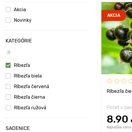
Akcia
Mrazuvzdorn
AKCIA
Novinky
Hĺbka výsad
Type pots
KATEGÓRIE
Vlastnosti
R
Ríbezľa
Výška rastli
Ríbezľa biela
Vzdialenosť
rastlinami
Ríbezľa červená
Ríbezľa čie
Poloha
Ríbezľa čierna
Počet v bal
Ríbezľa ružová
8.90
SADENICE
Najnižšia cena