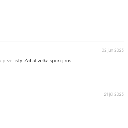
02 jún 2023
prve listy. Zatial velka spokojnost
21 júl 2023