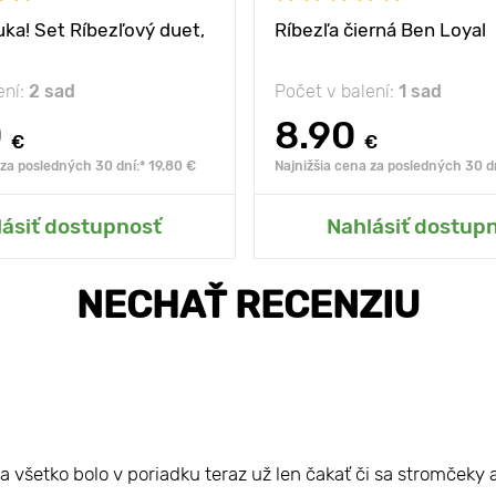
ka! Set Ríbezľový duet,
Ríbezľa čierná Ben Loyal
ení:
2 sad
Počet v balení:
1 sad
0
8.90
€
€
 za posledných 30 dní:* 19.80 €
Najnižšia cena za posledných 30 dn
ť do mojej záhrady
Pridať do mojej zá
lásiť dostupnosť
Nahlásiť dostup
NECHAŤ RECENZIU
a všetko bolo v poriadku teraz už len čakať či sa stromček