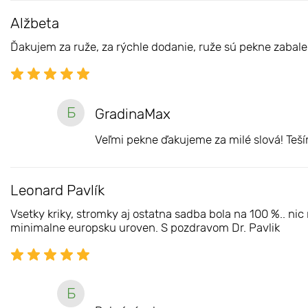
Alžbeta
Ďakujem za ruže, za rýchle dodanie, ruže sú pekne zabal
Б
GradinaMax
Veľmi pekne ďakujeme za milé slová! Teš
Leonard Pavlík
Vsetky kriky, stromky aj ostatna sadba bola na 100 %.. n
minimalne europsku uroven. S pozdravom Dr. Pavlik
Б