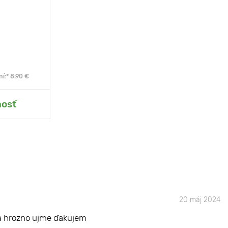
í:* 8.90 €
hrady
nosť
20 máj 2024
y a hrozno ujme ďakujem