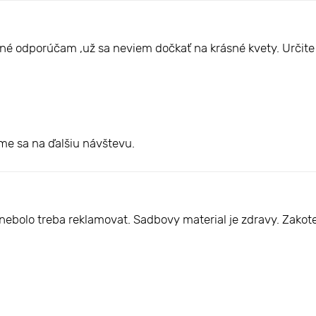
ené odporúčam ,už sa neviem dočkať na krásné kvety. Určit
íme sa na ďalšiu návštevu.
ic nebolo treba reklamovat. Sadbovy material je zdravy. Za