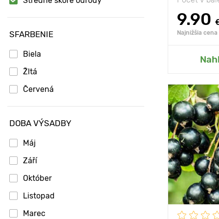
Stredne skoré odrody
9.90
SFARBENIE
Najnižšia cena
Biela
Prida
Nah
Žltá
Červená
Mrazuvzdorn
DOBA VÝSADBY
Hĺbka výsad
Máj
Vlastnosti
Září
Výška rastli
Október
Vzdialenosť
Listopad
rastlinami
Marec
Poloha