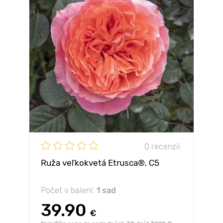
0 recenzií
Ruža veľkokvetá Etrusca®, C5
Počet v balení:
1 sad
39.90
€