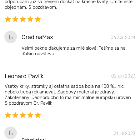
odporúčam ,už sa neviem dočkať na krásné kvety. Určite ešte
objednám. S pozdravom.
Б
GradinaMax
06 apr 2024
Veľmi pekne ďakujeme za milé slová! Tešíme sa na
ďalšiu návštevu.
Leonard Pavlík
02 jún 2023
Vsetky kriky, stromky aj ostatna sadba bola na 100 %.. nic
nebolo treba reklamovat. Sadbovy material je zdravy.
Zakoteneny. Jednoducho to ma minimalne europsku uroven.
S pozdravom Dr. Pavlik
Б
21 júl 2023