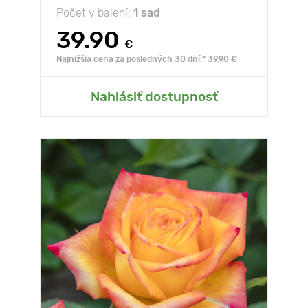
Počet v balení:
1 sad
39.90
€
Najnižšia cena za posledných 30 dní:* 39.90 €
Nahlásiť dostupnosť