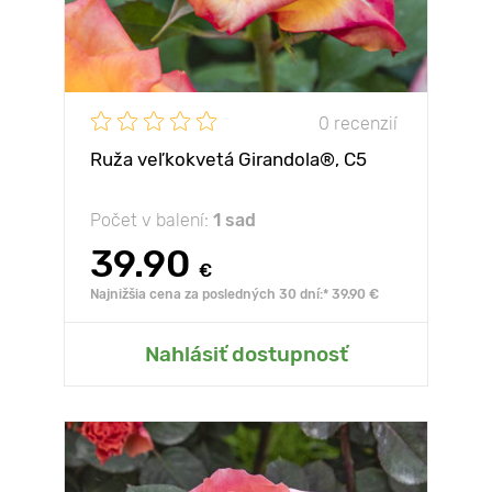
0 recenzií
Ruža veľkokvetá Girandola®, C5
Počet v balení:
1 sad
39.90
€
Najnižšia cena za posledných 30 dní:* 39.90 €
Nahlásiť dostupnosť