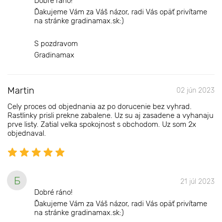
Dobré ráno!
Ďakujeme Vám za Váš názor, radi Vás opäť privítame
na stránke gradinamax.sk:)
S pozdravom
Gradinamax
Martin
02 jún 2023
Cely proces od objednania az po dorucenie bez vyhrad.
Rastlinky prisli prekne zabalene. Uz su aj zasadene a vyhanaju
prve listy. Zatial velka spokojnost s obchodom. Uz som 2x
objednaval.
Б
21 júl 2023
Dobré ráno!
Ďakujeme Vám za Váš názor, radi Vás opäť privítame
na stránke gradinamax.sk:)