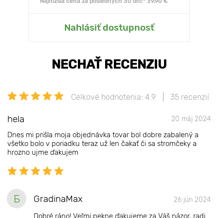
Najnižšia cena za posledných 30 dní:* 39.90 €
Nahlásiť dostupnosť
NECHAŤ RECENZIU
Celkové hodnotenia: 4.9
35 recenzií
hela
20 máj 2024
Dnes mi prišla moja objednávka tovar bol dobre zabalený a
všetko bolo v poriadku teraz už len čakať či sa stromčeky a
hrozno ujme ďakujem
Б
GradinaMax
26 jún 2024
Dobré ráno! Veľmi pekne ďakujeme za Váš názor, radi