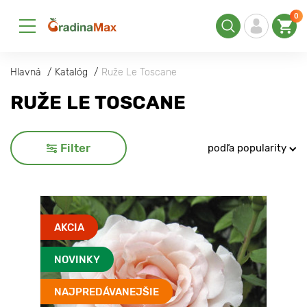
0
Hlavná
Katalóg
Ruže Le Toscane
RUŽE LE TOSCANE
Filter
podľa popularity
AKCIA
NOVINKY
NAJPREDÁVANEJŠIE