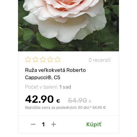
0 recenzií
Ruža veľkokvetá Roberto
Cappucci®, C5
Počet v balení:
1 sad
42.90
54.90
€
€
Najnižšia cena za posledných 30 dní:* 54.90 €
Kúpiť