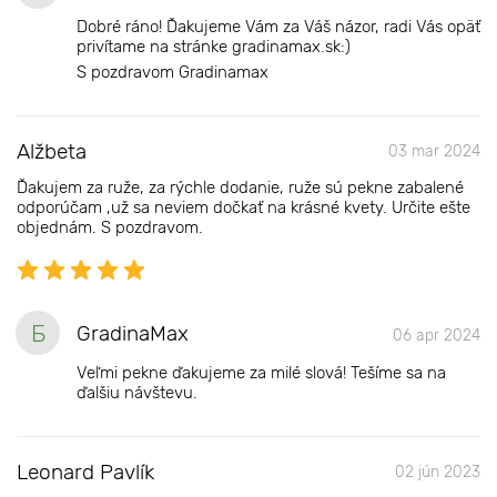
Dobré ráno! Ďakujeme Vám za Váš názor, radi Vás opäť
privítame na stránke gradinamax.sk:)
S pozdravom Gradinamax
Alžbeta
03 mar 2024
Ďakujem za ruže, za rýchle dodanie, ruže sú pekne zabalené
odporúčam ,už sa neviem dočkať na krásné kvety. Určite ešte
objednám. S pozdravom.
Б
GradinaMax
06 apr 2024
Veľmi pekne ďakujeme za milé slová! Tešíme sa na
ďalšiu návštevu.
Leonard Pavlík
02 jún 2023