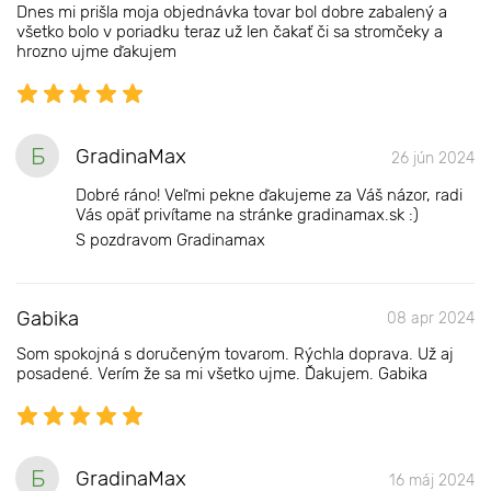
Dnes mi prišla moja objednávka tovar bol dobre zabalený a
všetko bolo v poriadku teraz už len čakať či sa stromčeky a
hrozno ujme ďakujem
Б
GradinaMax
26 jún 2024
Dobré ráno! Veľmi pekne ďakujeme za Váš názor, radi
Vás opäť privítame na stránke gradinamax.sk :)
S pozdravom Gradinamax
Gabika
08 apr 2024
Som spokojná s doručeným tovarom. Rýchla doprava. Už aj
posadené. Verím že sa mi všetko ujme. Ďakujem. Gabika
Б
GradinaMax
16 máj 2024