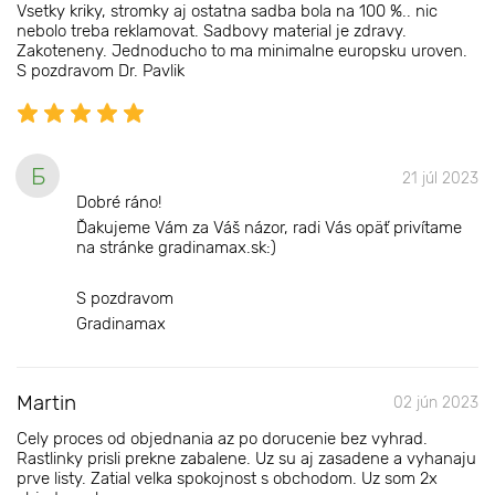
Vsetky kriky, stromky aj ostatna sadba bola na 100 %.. nic
nebolo treba reklamovat. Sadbovy material je zdravy.
Zakoteneny. Jednoducho to ma minimalne europsku uroven.
S pozdravom Dr. Pavlik
Б
21 júl 2023
Dobré ráno!
Ďakujeme Vám za Váš názor, radi Vás opäť privítame
na stránke gradinamax.sk:)
S pozdravom
Gradinamax
Martin
02 jún 2023
Cely proces od objednania az po dorucenie bez vyhrad.
Rastlinky prisli prekne zabalene. Uz su aj zasadene a vyhanaju
prve listy. Zatial velka spokojnost s obchodom. Uz som 2x