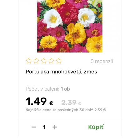
0 recenzií
Portulaka mnohokvetá, zmes
Počet v balení:
1 ob
1.49
2.39
€
€
Najnižšia cena za posledných 30 dní:* 2.39 €
Kúpiť