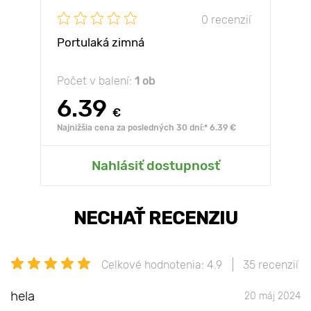
0 recenzií
Portulaká zimná
Počet v balení:
1 ob
6.39
€
Najnižšia cena za posledných 30 dní:* 6.39 €
Nahlásiť dostupnosť
NECHAŤ RECENZIU
Celkové hodnotenia: 4.9
35 recenzií
hela
20 máj 2024