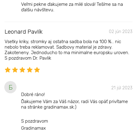
Veľmi pekne ďakujeme za milé slová! Tešíme sa na
ďalšiu návštevu.
Leonard Pavlík
02 jún 2023
Vsetky kriky, stromky aj ostatna sadba bola na 100 %.. nic
nebolo treba reklamovat. Sadbovy material je zdravy.
Zakoteneny. Jednoducho to ma minimalne europsku uroven.
S pozdravom Dr. Pavlik
Б
21 júl 2023
Dobré ráno!
Ďakujeme Vám za Váš názor, radi Vás opäť privítame
na stránke gradinamax.sk:)
S pozdravom
Gradinamax