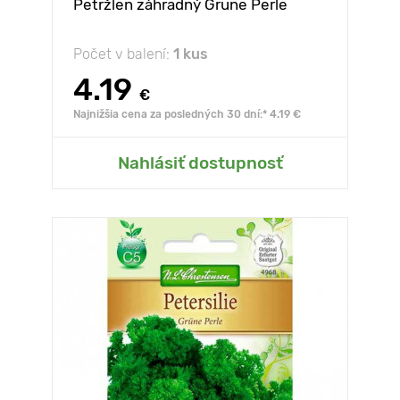
Petržlen záhradný Grune Perle
Počet v balení:
1 kus
4.19
€
Najnižšia cena za posledných 30 dní:* 4.19 €
Nahlásiť dostupnosť