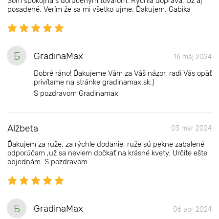
Som spokojná s doručeným tovarom. Rýchla doprava. Už aj
posadené. Verím že sa mi všetko ujme. Ďakujem. Gabika
Б
GradinaMax
16 máj 2024
Dobré ráno! Ďakujeme Vám za Váš názor, radi Vás opäť
privítame na stránke gradinamax.sk:)
S pozdravom Gradinamax
Alžbeta
03 mar 2024
Ďakujem za ruže, za rýchle dodanie, ruže sú pekne zabalené
odporúčam ,už sa neviem dočkať na krásné kvety. Určite ešte
objednám. S pozdravom.
Б
GradinaMax
06 apr 2024