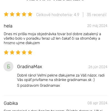
Celkové hodnotenia: 4.9
35 recenzií
hela
20 máj 2024
Dnes mi prišla moja objednávka tovar bol dobre zabalený a
všetko bolo v poriadku teraz už len čakať či sa stromčeky a
hrozno ujme ďakujem
Б
GradinaMax
26 jún 2024
Dobré ráno! Veľmi pekne ďakujeme za Váš názor, radi
Vás opäť privítame na stránke gradinamax.sk :)
S pozdravom Gradinamax
Gabika
08 apr 2024