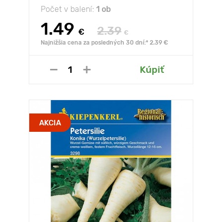
Počet v balení:
1 ob
1.49
2.39
€
€
Najnižšia cena za posledných 30 dní:* 2.39 €
Kúpiť
AKCIA