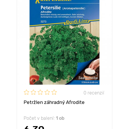
0 recenzií
Petržlen záhradný Afrodite
Počet v balení:
1 ob