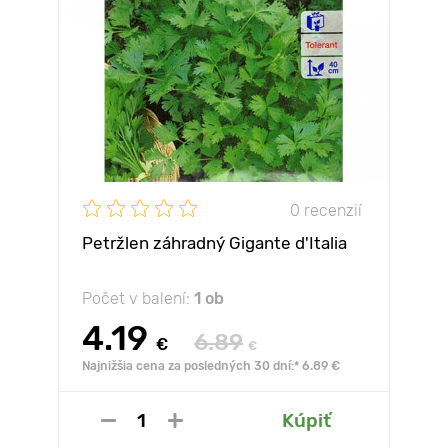
0 recenzií
Petržlen záhradný Gigante d'Italia
Počet v balení:
1 ob
4.19
6.89
€
€
Najnižšia cena za posledných 30 dní:* 6.89 €
Kúpiť