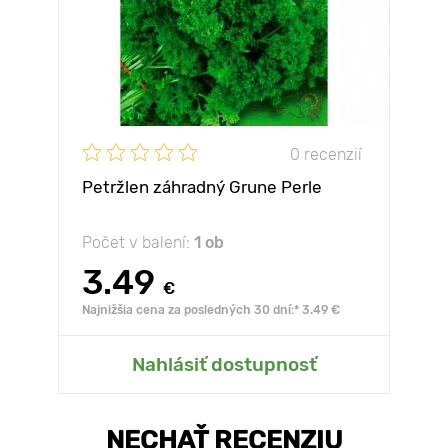
0 recenzií
Petržlen záhradný Grune Perle
Počet v balení:
1 ob
3.49
€
Najnižšia cena za posledných 30 dní:* 3.49 €
Nahlásiť dostupnosť
NECHAŤ RECENZIU