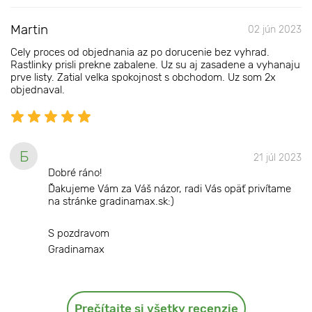
Martin
02 jún 2023
Cely proces od objednania az po dorucenie bez vyhrad.
Rastlinky prisli prekne zabalene. Uz su aj zasadene a vyhanaju
prve listy. Zatial velka spokojnost s obchodom. Uz som 2x
objednaval.
Б
21 júl 2023
Dobré ráno!
Ďakujeme Vám za Váš názor, radi Vás opäť privítame
na stránke gradinamax.sk:)
S pozdravom
Gradinamax
Prečítajte si všetky recenzie