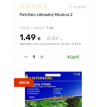
0 recenzií
Petržlen záhradný Moskrul 2
Počet v balení:
1 ob
1.49
2.39
€
€
Najnižšia cena za posledných 30 dní:* 2.39 €
Kúpiť
AKCIA