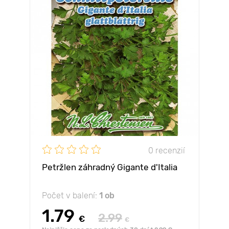
0 recenzií
Petržlen záhradný Gigante d'Italia
Počet v balení:
1 ob
1.79
2.99
€
€