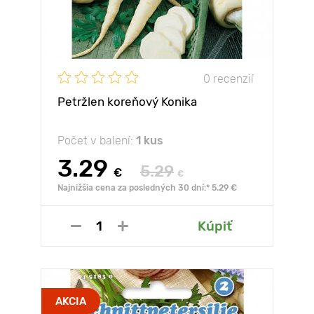
0 recenzií
Petržlen koreňový Konika
Počet v balení:
1 kus
3.29
5.29
€
€
Najnižšia cena za posledných 30 dní:* 5.29 €
Kúpiť
AKCIA