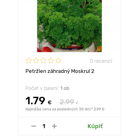
0 recenzií
Petržlen záhradný Moskrul 2
Počet v balení:
1 ob
1.79
2.99
€
€
Najnižšia cena za posledných 30 dní:* 2.99 €
Kúpiť