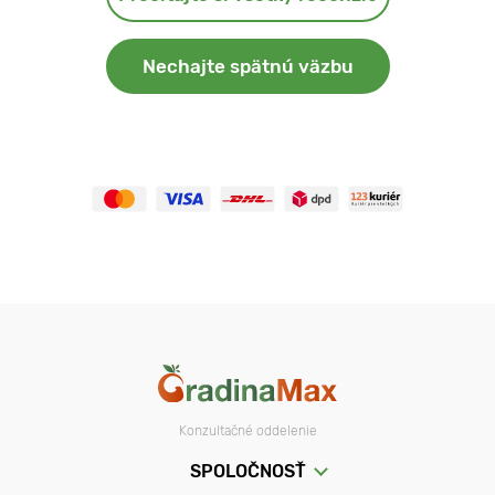
Nechajte spätnú väzbu
Konzultačné oddelenie
SPOLOČNOSŤ