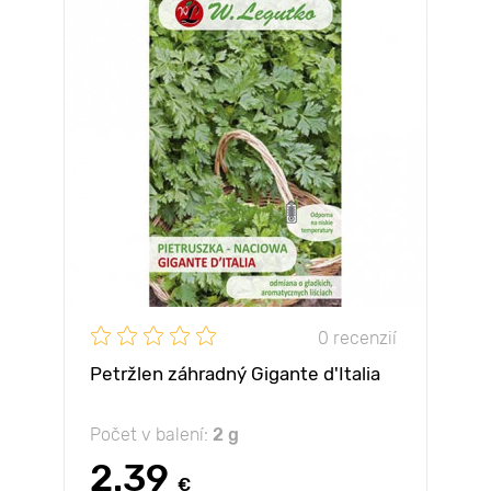
0 recenzií
Petržlen záhradný Gigante d'Italia
Počet v balení:
2 g
2.39
€