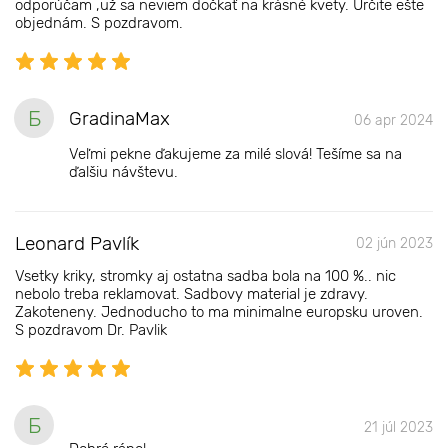
odporúčam ,už sa neviem dočkať na krásné kvety. Určite ešte
objednám. S pozdravom.
Б
GradinaMax
06 apr 2024
Veľmi pekne ďakujeme za milé slová! Tešíme sa na
ďalšiu návštevu.
Leonard Pavlík
02 jún 2023
Vsetky kriky, stromky aj ostatna sadba bola na 100 %.. nic
nebolo treba reklamovat. Sadbovy material je zdravy.
Zakoteneny. Jednoducho to ma minimalne europsku uroven.
S pozdravom Dr. Pavlik
Б
21 júl 2023