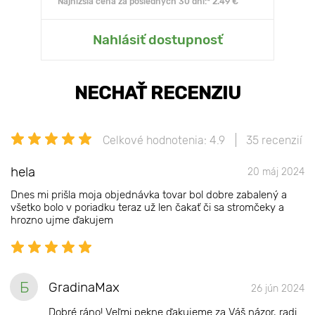
Najnižšia cena za posledných 30 dní:* 2.49 €
Nahlásiť dostupnosť
NECHAŤ RECENZIU
Celkové hodnotenia: 4.9
35 recenzií
hela
20 máj 2024
Dnes mi prišla moja objednávka tovar bol dobre zabalený a
všetko bolo v poriadku teraz už len čakať či sa stromčeky a
hrozno ujme ďakujem
Б
GradinaMax
26 jún 2024
Dobré ráno! Veľmi pekne ďakujeme za Váš názor, radi