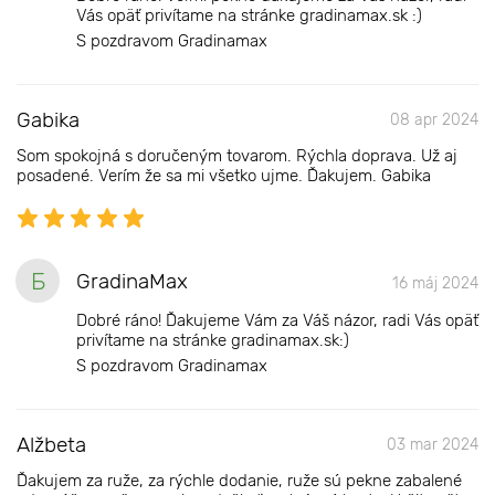
Vás opäť privítame na stránke gradinamax.sk :)
S pozdravom Gradinamax
Gabika
08 apr 2024
Som spokojná s doručeným tovarom. Rýchla doprava. Už aj
posadené. Verím že sa mi všetko ujme. Ďakujem. Gabika
Б
GradinaMax
16 máj 2024
Dobré ráno! Ďakujeme Vám za Váš názor, radi Vás opäť
privítame na stránke gradinamax.sk:)
S pozdravom Gradinamax
Alžbeta
03 mar 2024
Ďakujem za ruže, za rýchle dodanie, ruže sú pekne zabalené