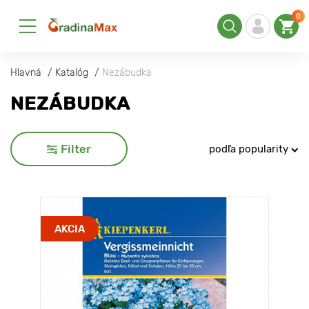
0
Hlavná
Katalóg
Nezábudka
NEZÁBUDKA
Filter
podľa popularity
AKCIA