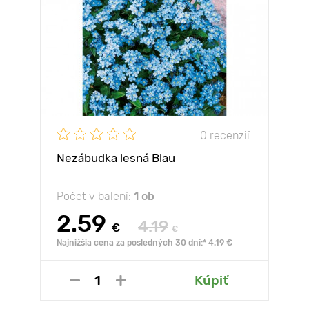
0 recenzií
Nezábudka lesná Blau
Počet v balení:
1 ob
2.59
4.19
€
€
Najnižšia cena za posledných 30 dní:* 4.19 €
Kúpiť