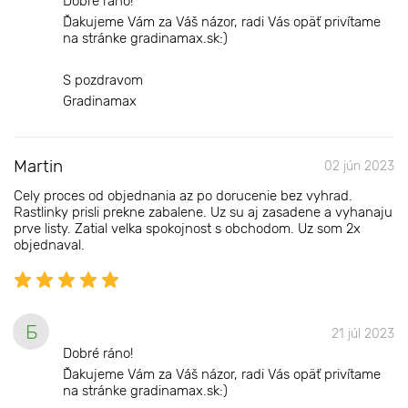
Dobré ráno!
Ďakujeme Vám za Váš názor, radi Vás opäť privítame
na stránke gradinamax.sk:)
S pozdravom
Gradinamax
Martin
02 jún 2023
Cely proces od objednania az po dorucenie bez vyhrad.
Rastlinky prisli prekne zabalene. Uz su aj zasadene a vyhanaju
prve listy. Zatial velka spokojnost s obchodom. Uz som 2x
objednaval.
Б
21 júl 2023
Dobré ráno!
Ďakujeme Vám za Váš názor, radi Vás opäť privítame
na stránke gradinamax.sk:)