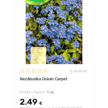
0 recenzií
Nezábudka Ocean Carpet
Počet v balení:
1 ob
2.49
€