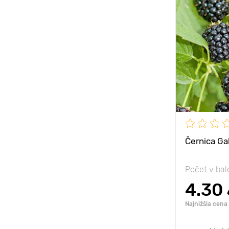
Mrazuvzdorn
Výška rastli
Vzdialenosť
rastlinami
Poloha
Černica Ga
Počet v bal
4.30
Najnižšia cena