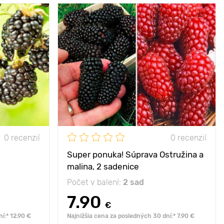
- 30°С
20 - 40 cm
P9
até plodenie
120 - 150 cm
100 - 150 cm
0 recenzií
0 recenzií
nko, polotieň
Super ponuka! Súprava Ostružina a
malina, 2 sadenice
Počet v balení:
2 sad
7.90
€
í:* 12.90 €
Najnižšia cena za posledných 30 dní:* 7.90 €