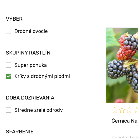
Prida
VÝBER
Drobné ovocie
Mrazuvzdorn
SKUPINY RASTLÍN
Hĺbka výsad
Vlastnosti
Super ponuka
Kríky s drobnými plodmi
Výška rastli
Vzdialenosť
DOBA DOZRIEVANIA
rastlinami
Stredne zrelé odrody
Poloha
Černica N
SFARBENIE
Počet v bal