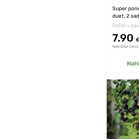
Super ponu
duet, 2 sa
Počet v bal
7.90
Najnižšia cena
Nah
Mrazuvzdorn
Výška rastli
Vzdialenosť
rastlinami
Poloha