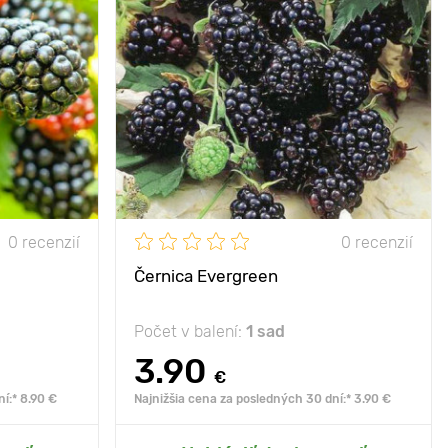
- 30°С
Mrazuvzdornosť
-30°С
20 - 40 cm
Výška rastliny
2-2,5 m
du využitie v
Vzdialenosť medzi
1-1,5 m
ždej záhrade
rastlinami
00 - 500 cm
Poloha
slnko, polotieň
00 - 300 cm
0 recenzií
0 recenzií
nko, polotieň
Černica Evergreen
Počet v balení:
1 sad
3.90
€
í:* 8.90 €
Najnižšia cena za posledných 30 dní:* 3.90 €