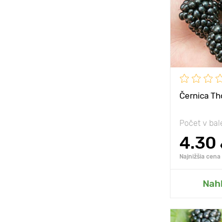
Vzdialenosť
rastlinami
Poloha
Černica Th
Počet v bal
4.30
Najnižšia cena
Prida
Nah