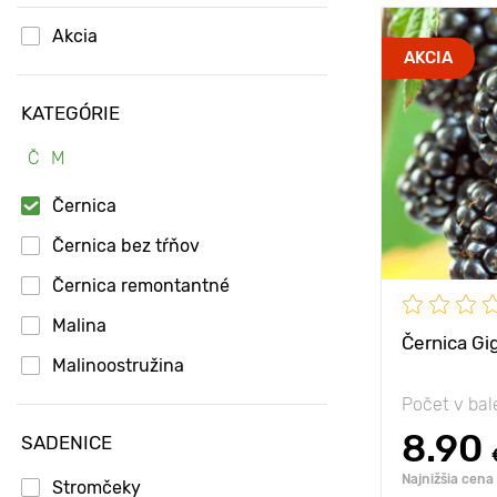
Akcia
Mrazuvzdorn
AKCIA
Hĺbka výsad
KATEGÓRIE
Type pots
Č
M
Vlastnosti
Černica
Černica bez tŕňov
Výška rastli
Černica remontantné
Vzdialenosť
rastlinami
Malina
Černica Gi
Poloha
Malinoostružina
Počet v bal
8.90
SADENICE
Najnižšia cena
Stromčeky