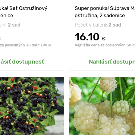
ka! Set Ostružinový
Super ponuka! Súprava Ma
denice
ostružina, 2 sadenice
ení:
2 sad
Počet v balení:
2 sad
16.10
€
€
 za posledných 30 dní:* 7.90 €
Najnižšia cena za posledných 30 dn
lásiť dostupnosť
Nahlásiť dostup
osť
-30°С
Mrazuvzdornosť
ny
1,5-2 m
Výška rastliny
 medzi
1-2 m
Vzdialenosť medzi
rastlinami
slnko, polotieň
Poloha
sl