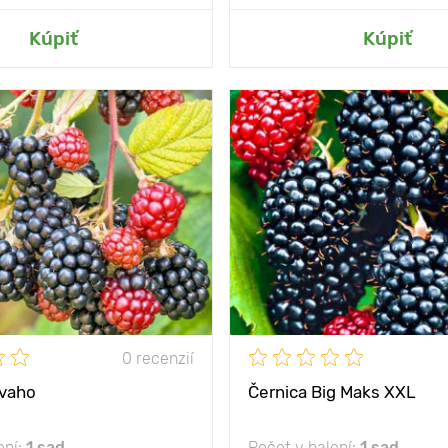
ť do mojej záhrady
Pridať do mojej zá
Kúpiť
Kúpiť
osť
- 28°С
Mrazuvzdornosť
by
20 - 40 cm
Výška rastliny
nenáročné na
Vzdialenosť medzi
pestovanie
rastlinami
ny
200 - 300 cm
Poloha
sl
 medzi
100 - 150 cm
0 recenzií
slnko, polotieň
avaho
Černica Big Maks XXL
ení:
1 sad
Počet v balení:
1 sad