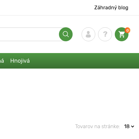
Záhradný blog
0
ná
Hnojivá
Tovarov na stránke:
18