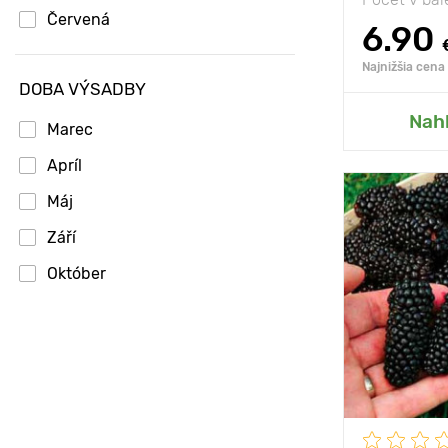
Červená
6.90
Najnižšia cena
DOBA VÝSADBY
Prida
Nah
Marec
Apríl
Máj
Září
Október