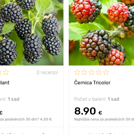
osť
-30°С
Mrazuvzdornosť
ny
2-2,5 m
Hĺbka výsadby
 medzi
1,5-2 m
Vlastnosti
kríky náj
ka
slnko, polotieň
Výška rastliny
3
Vzdialenosť medzi
2
rastlinami
0 recenzií
Poloha
sl
llant
Černica Tricolor
ení:
1 sad
Počet v balení:
1 sad
8.90
€
€
 za posledných 30 dní:* 4.30 €
Najnižšia cena za posledných 30 dn