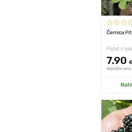
Černica Pit
Počet v bal
7.90
Najnižšia cena
Prida
Nah
Mrazuvzdorn
Výška rastli