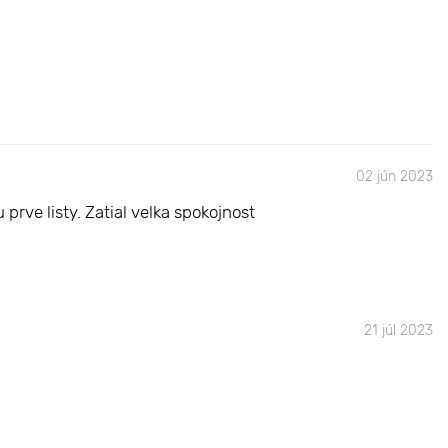
02 jún 2023
prve listy. Zatial velka spokojnost
21 júl 2023