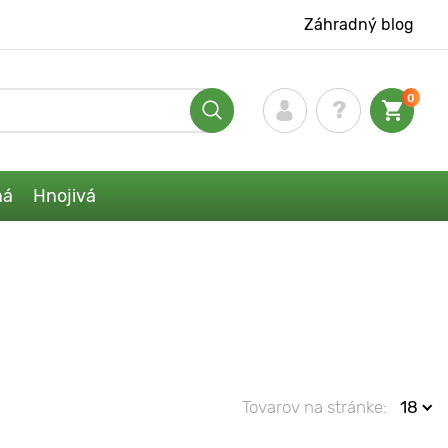
Záhradný blog
0
ná
Hnojivá
Tovarov na stránke:
18