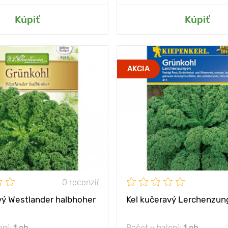
ť do mojej záhrady
Kúpiť
Kúpiť
 medzi
75 х 45 cm
Vzdialenosť medzi
AKCIA
rastlinami
slnko, polotieň
Poloha
možno použiť do
Vlastnosti
diétn
mnohých jedál
ny
60 - 70 cm
Výška rastliny
0 recenzií
vý Westlander halbhoher
Kel kučeravý Lerchenzun
ení:
1 ob
Počet v balení:
1 ob