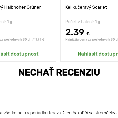
vý Halbhoher Grüner
Kel kučeravý Scarlet
ení:
1 g
Počet v balení:
1 g
2.39
€
 za posledných 30 dní:* 1.79 €
Najnižšia cena za posledných 30 dn
Pridať do mojej zá
lásiť dostupnosť
Nahlásiť dostup
NECHAŤ RECENZIU
a všetko bolo v poriadku teraz už len čakať či sa stromček