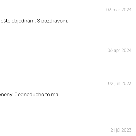
03 mar 2024
e ešte objednám. S pozdravom.
06 apr 2024
02 jún 2023
koteneny. Jednoducho to ma
21 júl 2023