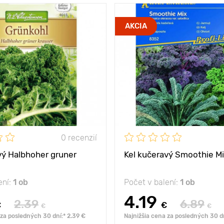
 medzi
75 х 45 cm
AKCIA
slnko, polotieň
vhodná na mrazenie
ny
80 - 90 cm
0 recenzií
vý Halbhoher gruner
Kel kučeravý Smoothie M
ení:
1 ob
Počet v balení:
1 ob
4.19
2.39
6.89
€
€
€
€
 za posledných 30 dní:* 2.39 €
Najnižšia cena za posledných 30 dn