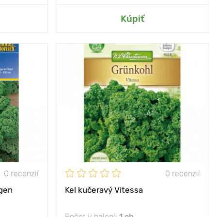
Kúpiť
70 х 70 cm
Vzdialenosť medzi
75 х 45 cm
rastlinami
slnko
Poloha
slnko, polotieň
a odroda, na
Vlastnosti
najlepšie odhalí svoju
chudnutie
chuť po zmrazení
80 - 120 cm
Výška rastliny
50 - 60 cm
0 recenzií
0 recenzií
gen
Kel kučeravý Vitessa
Počet v balení:
1 ob