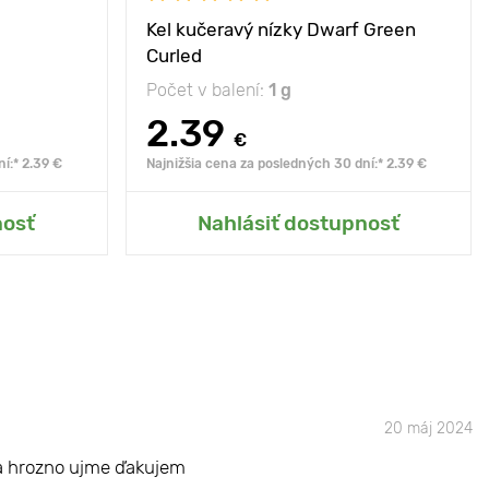
Kel kučeravý nízky Dwarf Green
Curled
Počet v balení:
1 g
2.39
€
í:* 2.39 €
Najnižšia cena za posledných 30 dní:* 2.39 €
hrady
Pridať do mojej záhrady
nosť
Nahlásiť dostupnosť
20 máj 2024
y a hrozno ujme ďakujem