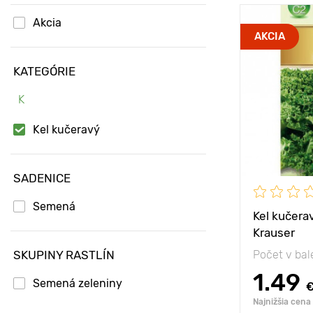
Akcia
Vzdialenosť
AKCIA
rastlinami
KATEGÓRIE
Poloha
K
Vlastnosti
Výška rastli
Kel kučeravý
SADENICE
Semená
Kel kučera
Krauser
SKUPINY RASTLÍN
Počet v bal
1.49
Semená zeleniny
Najnižšia cena