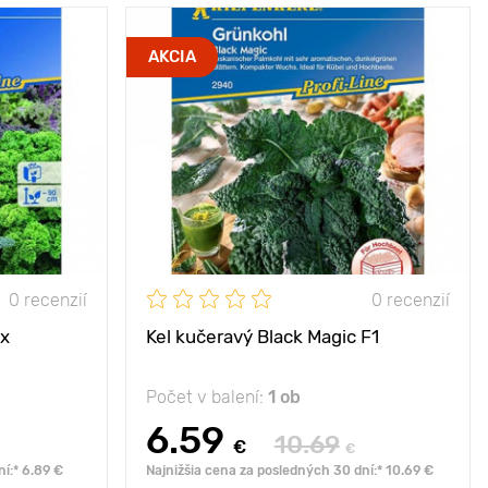
AKCIA
0 recenzií
0 recenzií
ix
Kel kučeravý Black Magic F1
Počet v balení:
1 ob
6.59
10.69
€
€
í:* 6.89 €
Najnižšia cena za posledných 30 dní:* 10.69 €