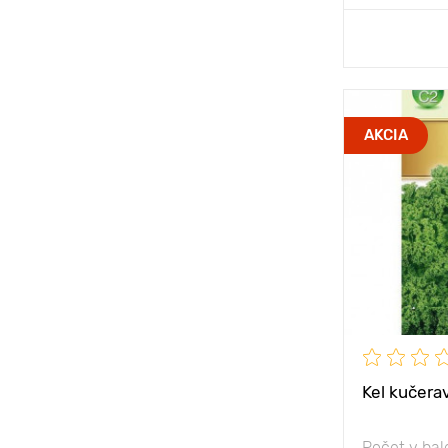
Prida
Vzdialenosť
AKCIA
rastlinami
Poloha
Vlastnosti
Výška rastli
Kel kučera
Počet v bal