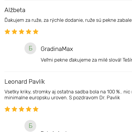
Alžbeta
Ďakujem za ruže, za rýchle dodanie, ruže sú pekne zabal
Б
GradinaMax
Veľmi pekne ďakujeme za milé slová! Teš
Leonard Pavlík
Vsetky kriky, stromky aj ostatna sadba bola na 100 %.. n
minimalne europsku uroven. S pozdravom Dr. Pavlik
Б