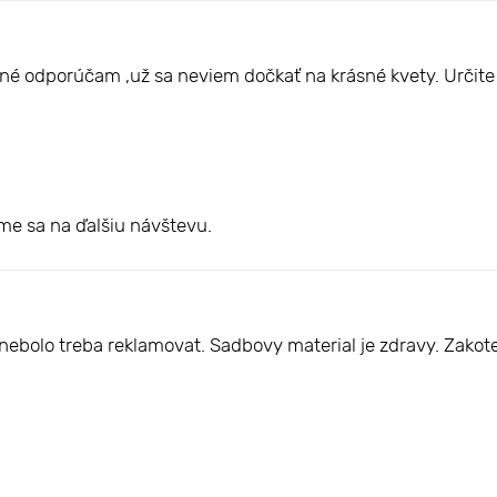
ené odporúčam ,už sa neviem dočkať na krásné kvety. Určit
íme sa na ďalšiu návštevu.
ic nebolo treba reklamovat. Sadbovy material je zdravy. Za