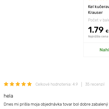
Kel kučera
Krauser
Počet v bal
1.79
€
Najnižšia cena
Nah
Celkové hodnotenia: 4.9
35 recenzií
hela
Dnes mi prišla moja objednávka tovar bol dobre zabalený 