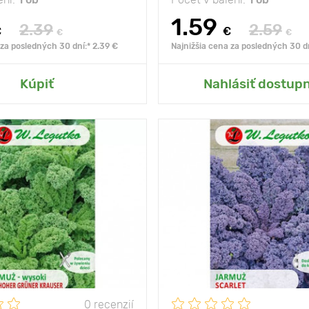
1.59
2.39
2.59
€
€
€
€
 za posledných 30 dní:* 2.39 €
Najnižšia cena za posledných 30 dn
ť do mojej záhrady
Pridať do mojej zá
Kúpiť
Nahlásiť dostup
Vzdialenosť medzi
rastlinami
Poloha
Vlastnosti
diétn
Výška rastliny
0 recenzií