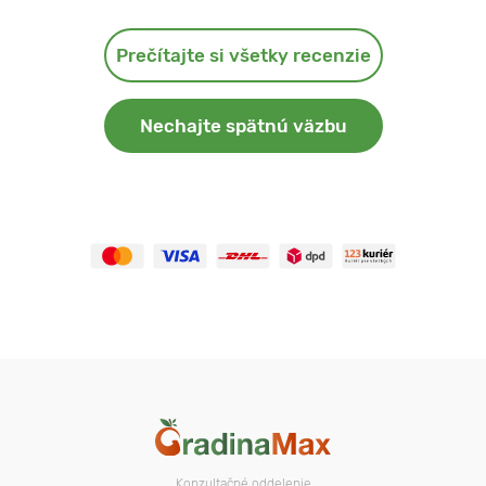
Prečítajte si všetky recenzie
Nechajte spätnú väzbu
Konzultačné oddelenie