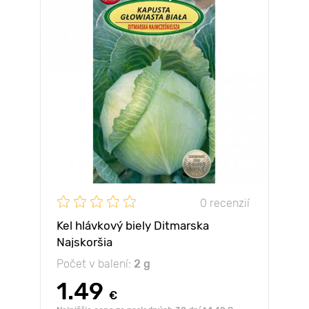
0 recenzií
Kel hlávkový biely Ditmarska
Najskoršia
Počet v balení:
2 g
1.49
€