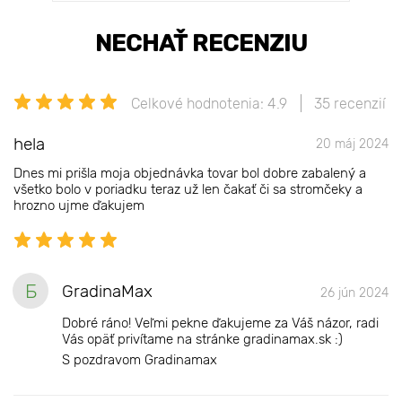
NECHAŤ RECENZIU
Celkové hodnotenia: 4.9
35 recenzií
hela
20 máj 2024
Dnes mi prišla moja objednávka tovar bol dobre zabalený a
všetko bolo v poriadku teraz už len čakať či sa stromčeky a
hrozno ujme ďakujem
Б
GradinaMax
26 jún 2024
Dobré ráno! Veľmi pekne ďakujeme za Váš názor, radi
Vás opäť privítame na stránke gradinamax.sk :)
S pozdravom Gradinamax