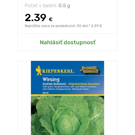
Počet v balení:
0.5 g
2.39
€
Najnižšia cena za posledných 30 dní:* 2.39 €
Nahlásiť dostupnosť