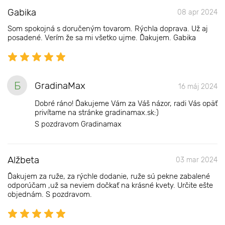
Gabika
08 apr 2024
Som spokojná s doručeným tovarom. Rýchla doprava. Už aj
posadené. Verím že sa mi všetko ujme. Ďakujem. Gabika
Б
GradinaMax
16 máj 2024
Dobré ráno! Ďakujeme Vám za Váš názor, radi Vás opäť
privítame na stránke gradinamax.sk:)
S pozdravom Gradinamax
Alžbeta
03 mar 2024
Ďakujem za ruže, za rýchle dodanie, ruže sú pekne zabalené
odporúčam ,už sa neviem dočkať na krásné kvety. Určite ešte
objednám. S pozdravom.