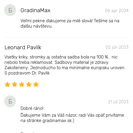
Б
GradinaMax
06 apr 2024
Veľmi pekne ďakujeme za milé slová! Tešíme sa na
ďalšiu návštevu.
Leonard Pavlík
02 jún 2023
Vsetky kriky, stromky aj ostatna sadba bola na 100 %.. nic
nebolo treba reklamovat. Sadbovy material je zdravy.
Zakoteneny. Jednoducho to ma minimalne europsku uroven.
S pozdravom Dr. Pavlik
Б
21 júl 2023
Dobré ráno!
Ďakujeme Vám za Váš názor, radi Vás opäť privítame
na stránke gradinamax.sk:)