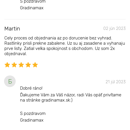
S pozdravom
Gradinamax
Martin
02 jún 2023
Cely proces od objednania az po dorucenie bez vyhrad.
Rastlinky prisli prekne zabalene. Uz su aj zasadene a vyhanaju
prve listy. Zatial velka spokojnost s obchodom. Uz som 2x
objednaval.
Б
21 júl 2023
Dobré ráno!
Ďakujeme Vám za Váš názor, radi Vás opäť privítame
na stránke gradinamax.sk:)
S pozdravom
Gradinamax