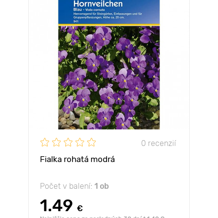
0 recenzií
Fialka rohatá modrá
Počet v balení:
1 ob
1.49
€