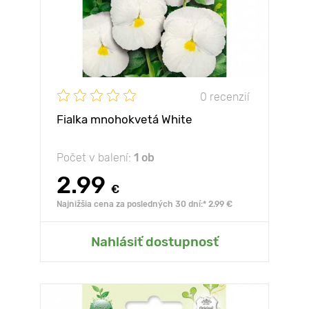
0 recenzií
Fialka mnohokvetá White
Počet v balení:
1 ob
2.99
€
Najnižšia cena za posledných 30 dní:* 2.99 €
Nahlásiť dostupnosť