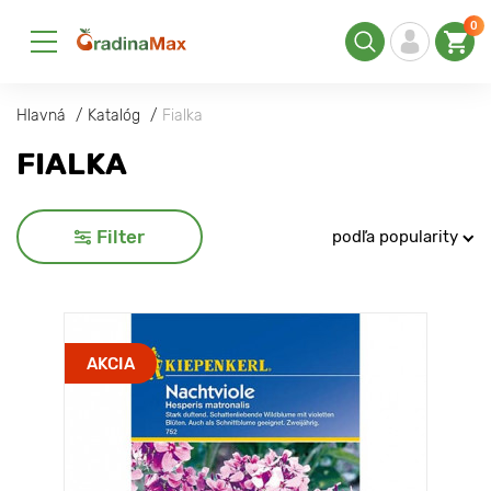
0
Hlavná
Katalóg
Fialka
FIALKA
Filter
podľa popularity
AKCIA