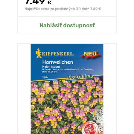
7.49
€
Najnižšia cena za posledných 30 dní:* 7.49 €
Nahlásiť dostupnosť