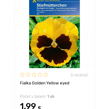
0 recenzií
Fialka Golden Yellow eyed
Počet v balení:
1 ob
1.99
€