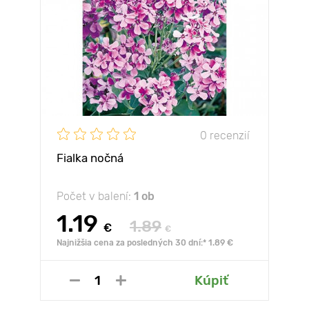
0 recenzií
Fialka nočná
Počet v balení:
1 ob
1.19
1.89
€
€
Najnižšia cena za posledných 30 dní:* 1.89 €
Kúpiť