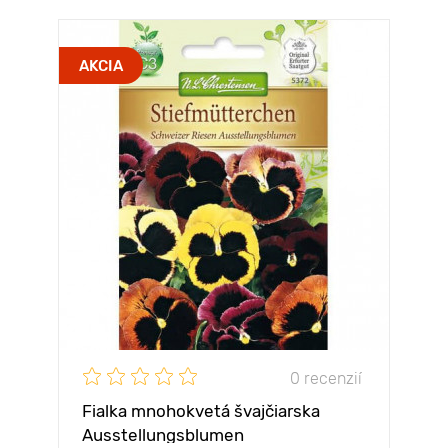
AKCIA
0 recenzií
Fialka mnohokvetá švajčiarska
Ausstellungsblumen