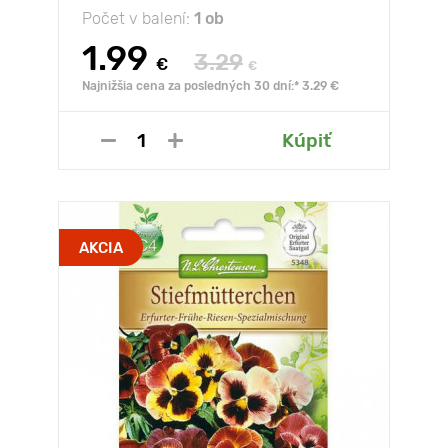
Počet v balení:
1 ob
1.99
3.29
€
€
Najnižšia cena za posledných 30 dní:* 3.29 €
Kúpiť
AKCIA