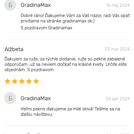
Б
GradinaMax
16 máj 2024
Dobré ráno! Ďakujeme Vám za Váš názor, radi Vás opäť
privítame na stránke gradinamax.sk:)
S pozdravom Gradinamax
Alžbeta
03 mar 2024
Ďakujem za ruže, za rýchle dodanie, ruže sú pekne zabalené
odporúčam ,už sa neviem dočkať na krásné kvety. Určite ešte
objednám. S pozdravom.
Б
GradinaMax
06 apr 2024
Veľmi pekne ďakujeme za milé slová! Tešíme sa na
ďalšiu návštevu.