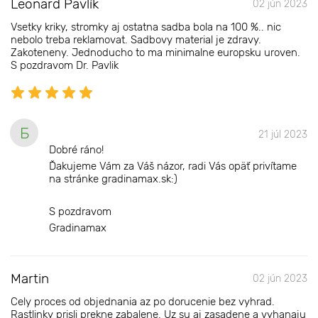
Leonard Pavlík
02 jún 2023
Vsetky kriky, stromky aj ostatna sadba bola na 100 %.. nic
nebolo treba reklamovat. Sadbovy material je zdravy.
Zakoteneny. Jednoducho to ma minimalne europsku uroven.
S pozdravom Dr. Pavlik
Б
21 júl 2023
Dobré ráno!
Ďakujeme Vám za Váš názor, radi Vás opäť privítame
na stránke gradinamax.sk:)
S pozdravom
Gradinamax
Martin
02 jún 2023
Cely proces od objednania az po dorucenie bez vyhrad.
Rastlinky prisli prekne zabalene. Uz su aj zasadene a vyhanaju