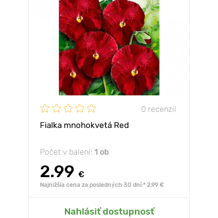
0 recenzií
Fialka mnohokvetá Red
Počet v balení:
1 ob
2.99
€
Najnižšia cena za posledných 30 dní:* 2.99 €
Nahlásiť dostupnosť