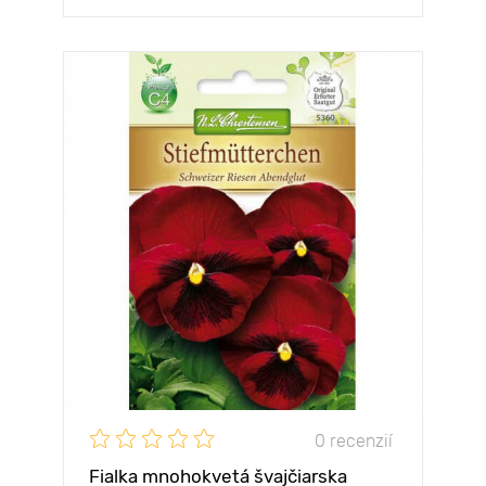
0 recenzií
Fialka mnohokvetá švajčiarska