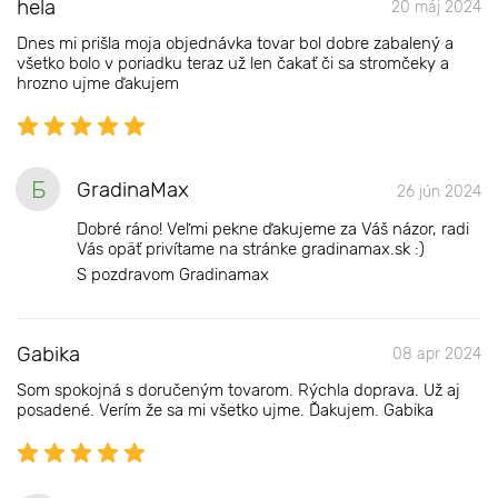
hela
20 máj 2024
Dnes mi prišla moja objednávka tovar bol dobre zabalený a
všetko bolo v poriadku teraz už len čakať či sa stromčeky a
hrozno ujme ďakujem
Б
GradinaMax
26 jún 2024
Dobré ráno! Veľmi pekne ďakujeme za Váš názor, radi
Vás opäť privítame na stránke gradinamax.sk :)
S pozdravom Gradinamax
Gabika
08 apr 2024
Som spokojná s doručeným tovarom. Rýchla doprava. Už aj
posadené. Verím že sa mi všetko ujme. Ďakujem. Gabika