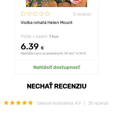
0 recenzií
Violka rohatá Helen Mount
Počet v balení:
1 kus
6.39
€
Najnižšia cena za posledných 30 dní:* 6.39 €
Nahlásiť dostupnosť
NECHAŤ RECENZIU
Celkové hodnotenia: 4.9
35 recenzií