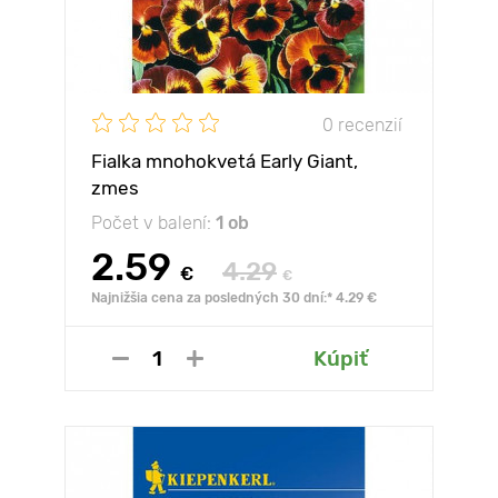
0 recenzií
Fialka mnohokvetá Early Giant,
zmes
Počet v balení:
1 ob
2.59
4.29
€
€
Najnižšia cena za posledných 30 dní:* 4.29 €
Kúpiť