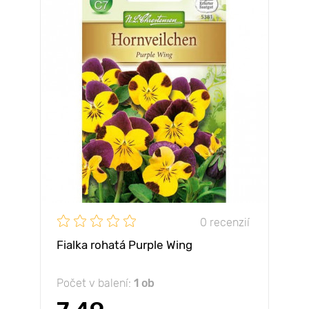
0 recenzií
Fialka rohatá Purple Wing
Počet v balení:
1 ob