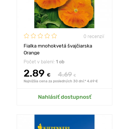
0 recenzií
Fialka mnohokvetá švajčiarska
Orange
Počet v balení:
1 ob
2.89
4.69
€
€
Najnižšia cena za posledných 30 dní:* 4.69 €
Nahlásiť dostupnosť