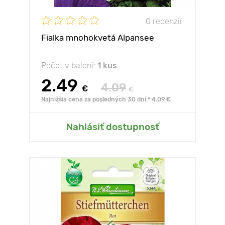
0 recenzií
Fialka mnohokvetá Alpansee
Počet v balení:
1 kus
2.49
4.09
€
€
Najnižšia cena za posledných 30 dní:* 4.09 €
Nahlásiť dostupnosť