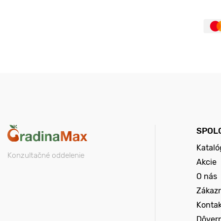
SPOL
Kataló
Konzultačné oddelenie
Akcie
O nás
Zákazn
Konta
Dôver