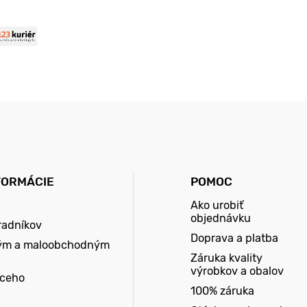
FORMÁCIE
POMOC
Ako urobiť
objednávku
radníkov
Doprava a platba
ým a maloobchodným
Záruka kvality
výrobkov a obalov
úceho
100% záruka