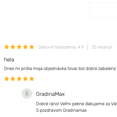
Prida
Celkové hodnotenia: 4.9
35 recenzií
hela
Dnes mi prišla moja objednávka tovar bol dobre zabalený 
Б
GradinaMax
Dobré ráno! Veľmi pekne ďakujeme za Váš 
S pozdravom Gradinamax