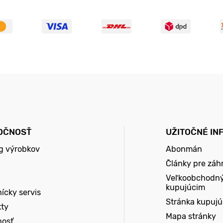
OČNOSŤ
UŽITOČNÉ IN
g výrobkov
Abonmán
Články pre záh
Veľkoobchodn
kupujúcim
ícky servis
Stránka kupuj
kty
Mapa stránky
nosť