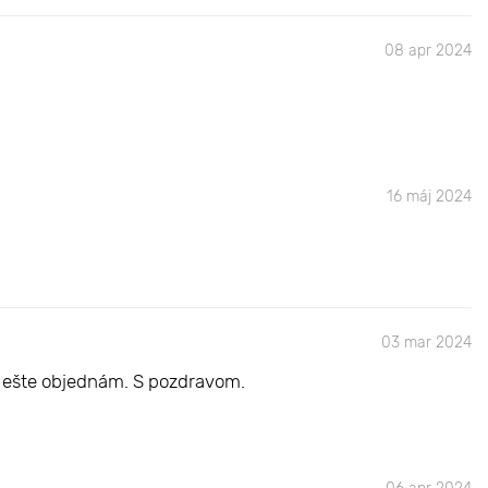
08 apr 2024
16 máj 2024
03 mar 2024
e ešte objednám. S pozdravom.