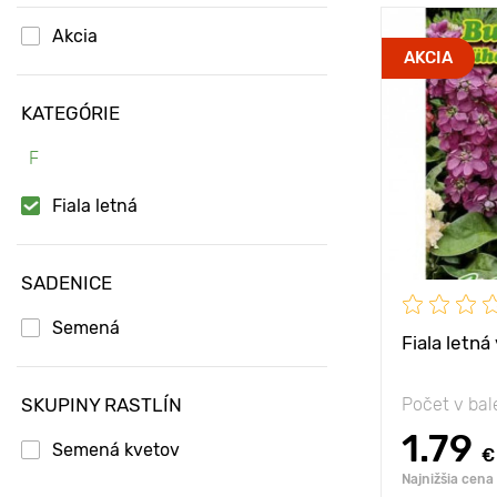
Akcia
Výška rastli
AKCIA
Vzdialenosť
KATEGÓRIE
rastlinami
F
Poloha
Vlastnosti
Fiala letná
SADENICE
Semená
Fiala letn
SKUPINY RASTLÍN
Počet v bal
1.79
Semená kvetov
€
Najnižšia cena