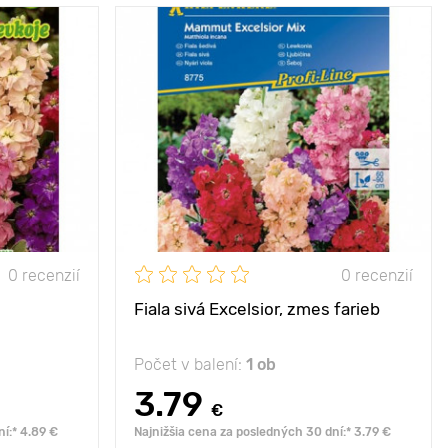
20 - 25 cm
Výška rastliny
60 - 100 cm
15 х 20 cm
Vzdialenosť medzi
25 х 15 cm
rastlinami
ko, полтуень
Poloha
slnko
eté súkvetia
Vlastnosti
pôsobivá sladká vôňa
fialy!
0 recenzií
0 recenzií
Fiala sivá Excelsior, zmes farieb
Počet v balení:
1 ob
3.79
€
í:* 4.89 €
Najnižšia cena za posledných 30 dní:* 3.79 €