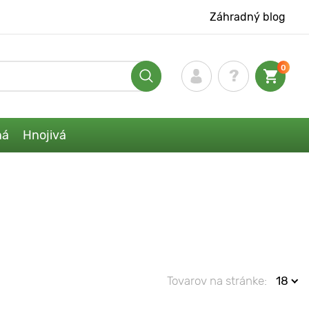
Záhradný blog
0
ná
Hnojivá
Tovarov na stránke:
18