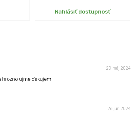
hrady
Pridať do mojej záhrady
Nahlásiť dostupnosť
20 máj 2024
y a hrozno ujme ďakujem
26 jún 2024