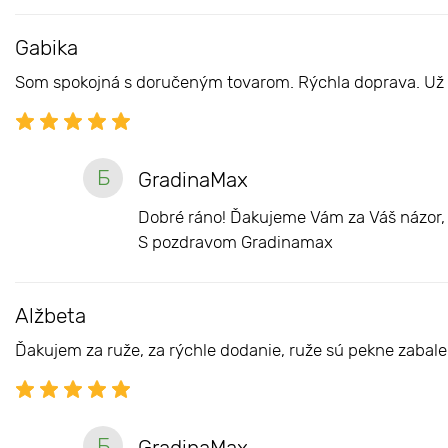
Gabika
Som spokojná s doručeným tovarom. Rýchla doprava. Už a
Б
GradinaMax
Dobré ráno! Ďakujeme Vám za Váš názor, 
S pozdravom Gradinamax
Alžbeta
Ďakujem za ruže, za rýchle dodanie, ruže sú pekne zabal
Б
GradinaMax