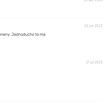
06 apr 2024
02 jún 2023
koteneny. Jednoducho to ma
21 júl 2023