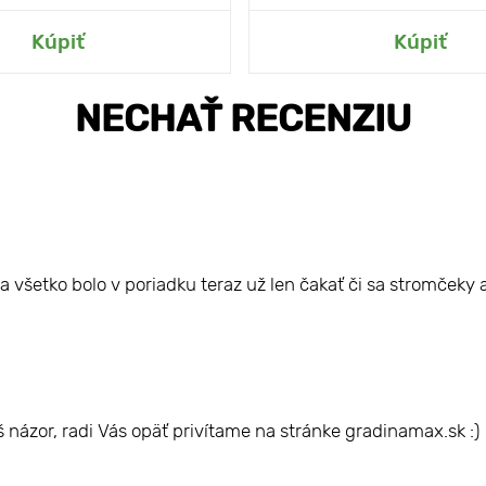
ť do mojej záhrady
Pridať do mojej zá
Kúpiť
Kúpiť
NECHAŤ RECENZIU
a všetko bolo v poriadku teraz už len čakať či sa stromček
názor, radi Vás opäť privítame na stránke gradinamax.sk :)