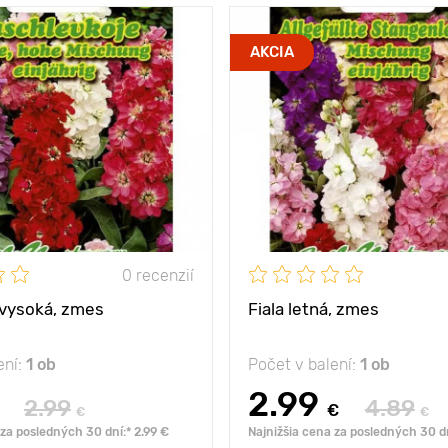
ny
20 - 25 cm
Výška rastliny
AKCIA
 medzi
15 х 20 cm
Vzdialenosť medzi
rastlinami
slnko, полтуень
Poloha
sln
plnokveté súkvetia
Vlastnosti
plnokv
fialy!
0 recenzií
á vysoká, zmes
Fiala letná, zmes
ení:
1 ob
Počet v balení:
1 ob
2.99
2.99
4.89
€
€
€
 za posledných 30 dní:* 2.99 €
Najnižšia cena za posledných 30 dn