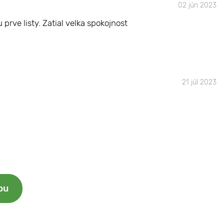
02 jún 2023
prve listy. Zatial velka spokojnost
21 júl 2023
bu