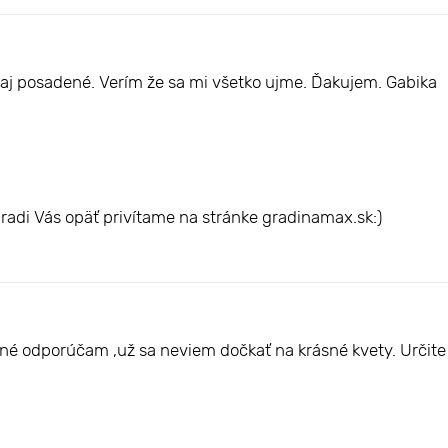
j posadené. Verím že sa mi všetko ujme. Ďakujem. Gabika
radi Vás opäť privítame na stránke gradinamax.sk:)
ené odporúčam ,už sa neviem dočkať na krásné kvety. Určit