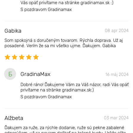
Vás opäť privítame na stránke gradinamax.sk :)
S pozdravom Gradinamax
Gabika
08 apr 2024
Som spokojná s doručeným tovarom. Rýchla doprava. Už aj
posadené. Verím že sa mi všetko ujme. Ďakujem. Gabika
Б
GradinaMax
16 máj 2024
Dobré ráno! Ďakujeme Vám za Váš názor, radi Vás opäť
privítame na stránke gradinamax.sk:)
S pozdravom Gradinamax
Alžbeta
03 mar 2024
Ďakujem za ruže, za rýchle dodanie, ruže sú pekne zabalené