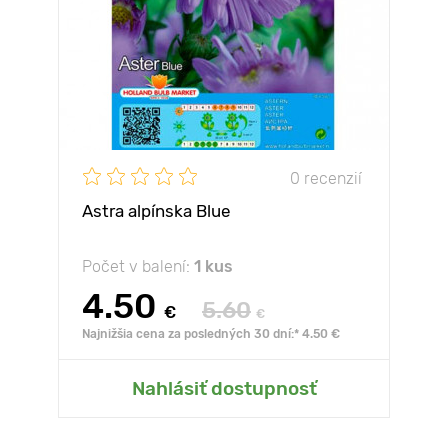
0 recenzií
Astra alpínska Blue
Počet v balení:
1 kus
4.50
5.60
€
€
Najnižšia cena za posledných 30 dní:* 4.50 €
Nahlásiť dostupnosť