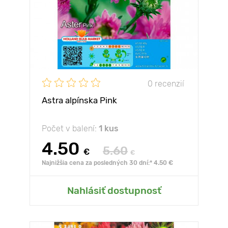
0 recenzií
Astra alpínska Pink
Počet v balení:
1 kus
4.50
5.60
€
€
Najnižšia cena za posledných 30 dní:* 4.50 €
Nahlásiť dostupnosť