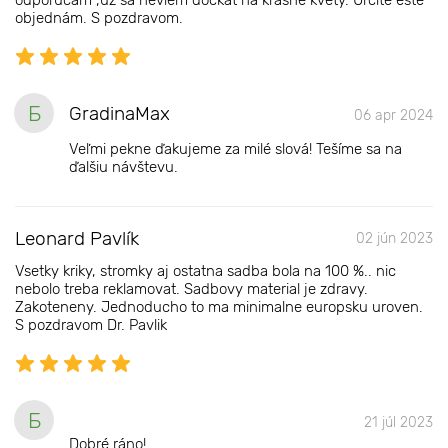
odporúčam ,už sa neviem dočkať na krásné kvety. Určite ešte
objednám. S pozdravom.
Б
GradinaMax
06 apr 2024
Veľmi pekne ďakujeme za milé slová! Tešíme sa na
ďalšiu návštevu.
Leonard Pavlík
02 jún 2023
Vsetky kriky, stromky aj ostatna sadba bola na 100 %.. nic
nebolo treba reklamovat. Sadbovy material je zdravy.
Zakoteneny. Jednoducho to ma minimalne europsku uroven.
S pozdravom Dr. Pavlik
Б
21 júl 2023
Dobré ráno!