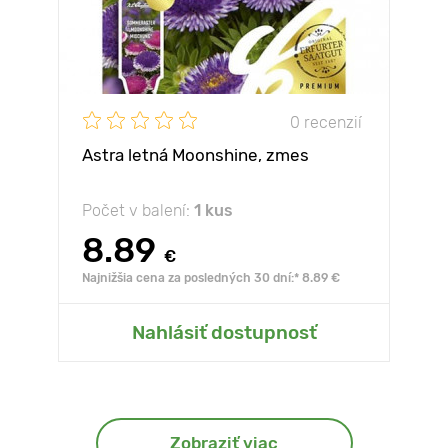
0 recenzií
Astra letná Moonshine, zmes
Počet v balení:
1 kus
8.89
€
Najnižšia cena za posledných 30 dní:* 8.89 €
Nahlásiť dostupnosť
Zobraziť viac