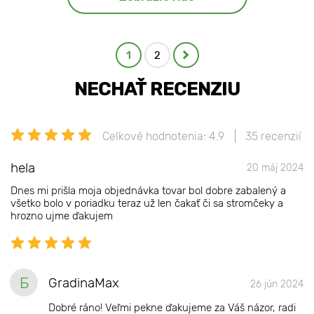
1
2
NECHAŤ RECENZIU
Celkové hodnotenia: 4.9
35 recenzií
hela
20 máj 2024
Dnes mi prišla moja objednávka tovar bol dobre zabalený a
všetko bolo v poriadku teraz už len čakať či sa stromčeky a
hrozno ujme ďakujem
Б
GradinaMax
26 jún 2024
Dobré ráno! Veľmi pekne ďakujeme za Váš názor, radi