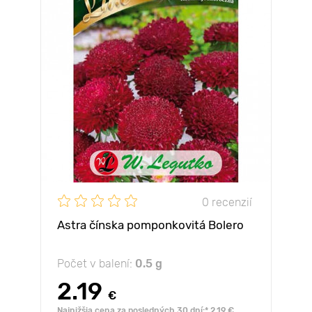
0 recenzií
Astra čínska pomponkovitá Bolero
Počet v balení:
0.5 g
2.19
€
Najnižšia cena za posledných 30 dní:* 2.19 €