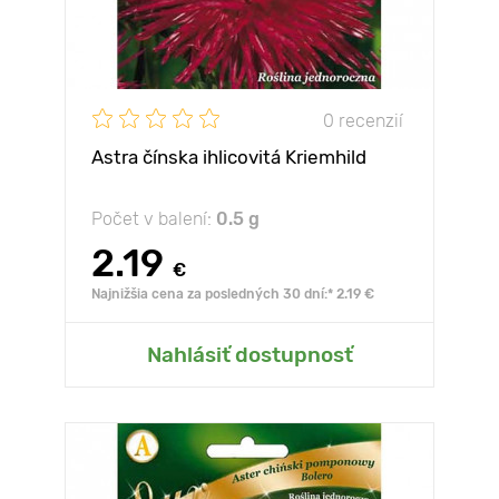
0 recenzií
Astra čínska ihlicovitá Kriemhild
Počet v balení:
0.5 g
2.19
€
Najnižšia cena za posledných 30 dní:* 2.19 €
Nahlásiť dostupnosť