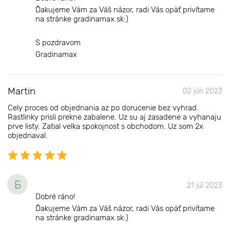
Ďakujeme Vám za Váš názor, radi Vás opäť privítame
na stránke gradinamax.sk:)
S pozdravom
Gradinamax
Martin
02 jún 2023
Cely proces od objednania az po dorucenie bez vyhrad.
Rastlinky prisli prekne zabalene. Uz su aj zasadene a vyhanaju
prve listy. Zatial velka spokojnost s obchodom. Uz som 2x
objednaval.
Б
21 júl 2023
Dobré ráno!
Ďakujeme Vám za Váš názor, radi Vás opäť privítame
na stránke gradinamax.sk:)