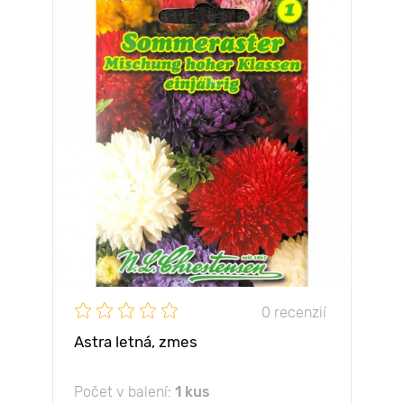
0 recenzií
Astra letná, zmes
Počet v balení:
1 kus