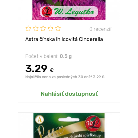
0 recenzií
Astra čínska ihlicovitá Cinderella
Počet v balení:
0.5 g
3.29
€
Najnižšia cena za posledných 30 dní:* 3.29 €
Nahlásiť dostupnosť